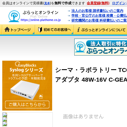
会員はオンラインで見積書(
)を
無料で作成
できます
会員登録(無料)
ログイン
見本
法人のお客様 請求書払いのご案内
学校・官公庁のお客様 校費・公費
研究機関のお客様 科研費払いのご案
シーマ・ラボラトリー TCG
アダプタ 48W-16V C-GEAR