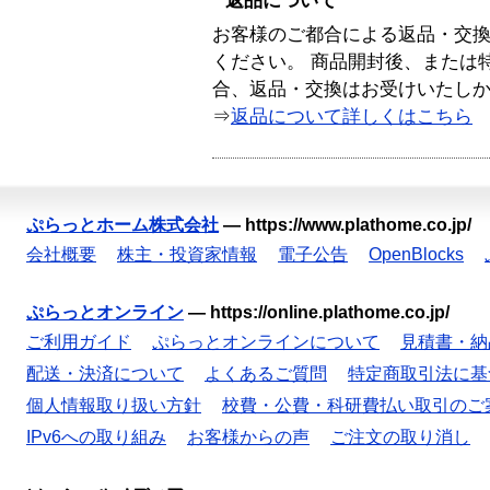
返品について
お客様のご都合による返品・交
ください。 商品開封後、または
合、返品・交換はお受けいたし
⇒
返品について詳しくはこちら
ぷらっとホーム株式会社
—
https://www.plathome.co.jp/
会社概要
株主・投資家情報
電子公告
OpenBlocks
ぷらっとオンライン
—
https://online.plathome.co.jp/
ご利用ガイド
ぷらっとオンラインについて
見積書・納
配送・決済について
よくあるご質問
特定商取引法に基
個人情報取り扱い方針
校費・公費・科研費払い取引のご
IPv6への取り組み
お客様からの声
ご注文の取り消し