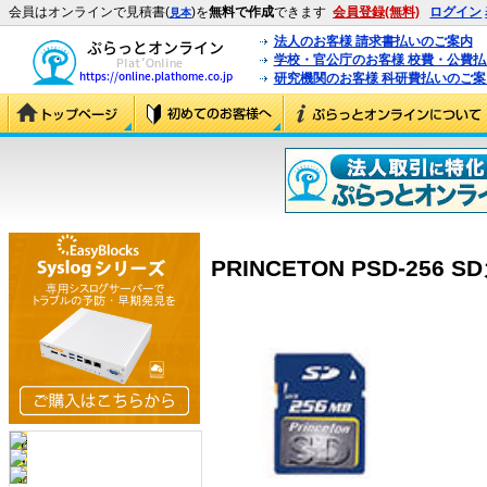
会員はオンラインで見積書(
)を
無料で作成
できます
会員登録(無料)
ログイン
見本
法人のお客様 請求書払いのご案内
学校・官公庁のお客様 校費・公費
研究機関のお客様 科研費払いのご案
PRINCETON PSD-256 S