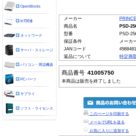
OpenBlocks
メーカー
PRINC
IoT関連
商品名
PSD-2
型番
PSD-25
ネットワーク
保証条件
メーカ
JANコード
498848
サーバ・ストレージ
返品について
特定商
パソコン・周辺機器
商品番号
41005750
PCパーツ
本商品は販売を終了しました
サプライ
ソフト・ライセンス
このページを印刷する
メールでURLを送る
お気に入りに追加する