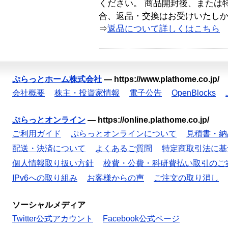
ください。 商品開封後、または
合、返品・交換はお受けいたし
⇒
返品について詳しくはこちら
ぷらっとホーム株式会社
—
https://www.plathome.co.jp/
会社概要
株主・投資家情報
電子公告
OpenBlocks
ぷらっとオンライン
—
https://online.plathome.co.jp/
ご利用ガイド
ぷらっとオンラインについて
見積書・納
配送・決済について
よくあるご質問
特定商取引法に基
個人情報取り扱い方針
校費・公費・科研費払い取引のご
IPv6への取り組み
お客様からの声
ご注文の取り消し
ソーシャルメディア
Twitter公式アカウント
Facebook公式ページ