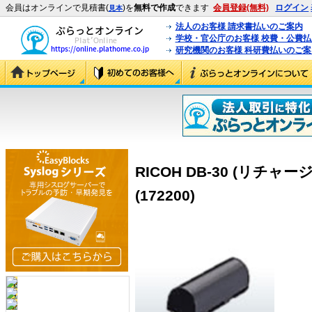
会員はオンラインで見積書(
)を
無料で作成
できます
会員登録(無料)
ログイン
見本
法人のお客様 請求書払いのご案内
学校・官公庁のお客様 校費・公費
研究機関のお客様 科研費払いのご案
RICOH DB-30 (リチ
(172200)