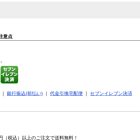
注意点
す。
｜
銀行振込(前払い)
｜
代金引換宅配便
｜
セブンイレブン決済
00円（税込）以上のご注文で送料無料！