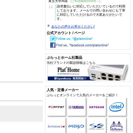
東京大学/K様
(ご利用期間2009年～)
“
請求書払いに対応していただいているので利用
しております。メールでの問い合わせにも丁寧
に対応していただけるので大変ありがたいで
す。
あなたの声をお寄せください!
公式アカウント / ページ
ぷらっとホーム社製品
当社ブランドの製品情報はこちら
人気・定番メーカー
ぷらっとオンラインで人気のメーカーをご紹介！