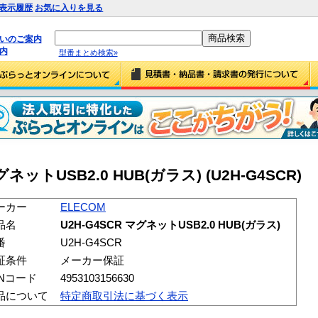
表示履歴
お気に入りを見る
払いのご案内
内
型番まとめ検索»
グネットUSB2.0 HUB(ガラス) (U2H-G4SCR)
ーカー
ELECOM
品名
U2H-G4SCR マグネットUSB2.0 HUB(ガラス)
番
U2H-G4SCR
証条件
メーカー保証
ANコード
4953103156630
品について
特定商取引法に基づく表示