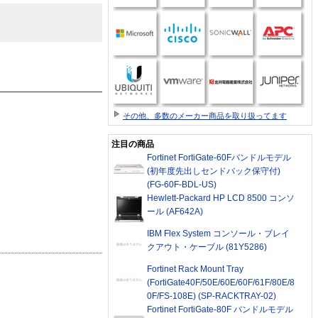
その他、多数のメーカー商品を取り扱ってます
注目の商品
Fortinet FortiGate-60Fバンドルモデル
(初年度先出しセンドバック保守付)
(FG-60F-BDL-US)
Hewlett-Packard HP LCD 8500 コンソ
ール (AF642A)
IBM Flex System コンソール・ブレイ
クアウト・ケーブル (81Y5286)
Fortinet Rack Mount Tray
(FortiGate40F/50E/60E/60F/61F/80E/8
0F/FS-108E) (SP-RACKTRAY-02)
Fortinet FortiGate-80F バンドルモデル