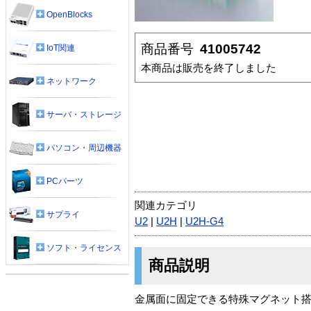
OpenBlocks
商品番号
41005742
IoT関連
本商品は販売を終了しました
ネットワーク
サーバ・ストレージ
パソコン・周辺機器
PCパーツ
関連カテゴリ
サプライ
U2
|
U2H
|
U2H-G4
ソフト・ライセンス
商品説明
金属面に固定できる特殊マグネット搭載