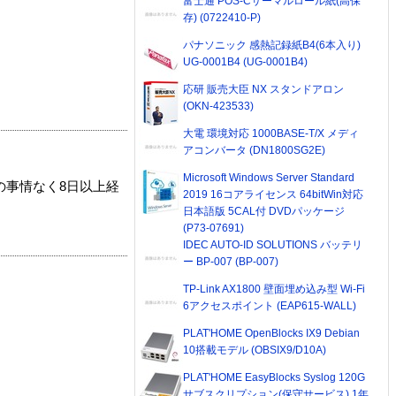
富士通 POS-Cサーマルロール紙(高保
存) (0722410-P)
パナソニック 感熱記録紙B4(6本入り)
UG-0001B4 (UG-0001B4)
応研 販売大臣 NX スタンドアロン
(OKN-423533)
大電 環境対応 1000BASE-T/X メディ
アコンバータ (DN1800SG2E)
Microsoft Windows Server Standard
の事情なく8日以上経
2019 16コアライセンス 64bitWin対応
日本語版 5CAL付 DVDパッケージ
(P73-07691)
IDEC AUTO-ID SOLUTIONS バッテリ
ー BP-007 (BP-007)
TP-Link AX1800 壁面埋め込み型 Wi-Fi
6アクセスポイント (EAP615-WALL)
PLAT'HOME OpenBlocks IX9 Debian
10搭載モデル (OBSIX9/D10A)
PLAT'HOME EasyBlocks Syslog 120G
サブスクリプション(保守サービス) 1年