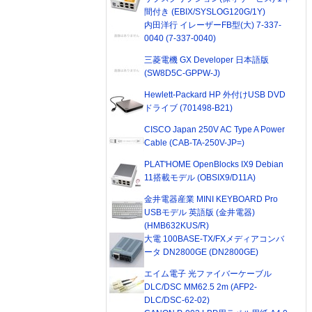
間付き (EBIX/SYSLOG120G/1Y)
内田洋行 イレーザーFB型(大) 7-337-
0040 (7-337-0040)
三菱電機 GX Developer 日本語版
(SW8D5C-GPPW-J)
Hewlett-Packard HP 外付けUSB DVD
ドライブ (701498-B21)
CISCO Japan 250V AC Type A Power
Cable (CAB-TA-250V-JP=)
PLAT'HOME OpenBlocks IX9 Debian
11搭載モデル (OBSIX9/D11A)
金井電器産業 MINI KEYBOARD Pro
USBモデル 英語版 (金井電器)
(HMB632KUS/R)
大電 100BASE-TX/FXメディアコンバ
ータ DN2800GE (DN2800GE)
エイム電子 光ファイバーケーブル
DLC/DSC MM62.5 2m (AFP2-
DLC/DSC-62-02)