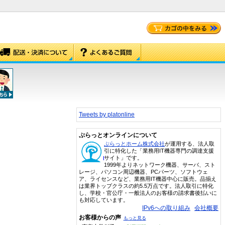
Tweets by platonline
ぷらっとオンラインについて
ぷらっとホーム株式会社
が運用する、法人取
引に特化した「業務用IT機器専門の調達支援
サイト」です。
1999年よりネットワーク機器、サーバ、スト
レージ、パソコン周辺機器、PCパーツ、ソフトウェ
ア、ライセンスなど、業務用IT機器中心に販売。品揃え
は業界トップクラスの約5.5万点です。法人取引に特化
し、学校・官公庁・一般法人のお客様の請求書後払いに
も対応しています。
IPv6への取り組み
会社概要
お客様からの声
もっと見る