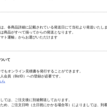
ては、各商品詳細に記載されている発送日にて当社より発送いたし
送は商品がすべて揃ってからの発送となります。
ヤマト運輸」からお選びいただけます
ついて
つでもオンライン見積書を発行することができます。
会員（BizID）への登録が必要です。
ちら
ましては、ご注文後に別途郵送しております。
のため、ご注文日時（土日祝にかかる場合等）によりましては、到