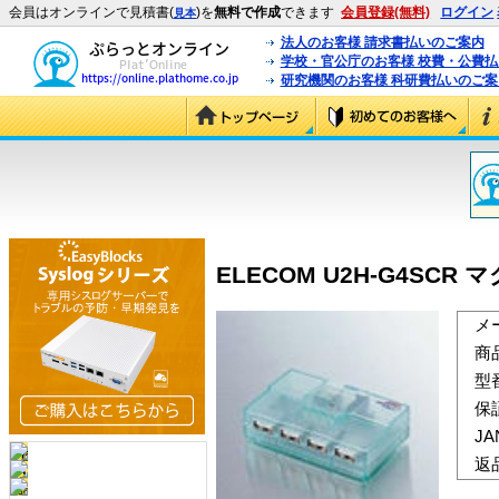
会員はオンラインで見積書(
)を
無料で作成
できます
会員登録(無料)
ログイン
見本
法人のお客様 請求書払いのご案内
学校・官公庁のお客様 校費・公費
研究機関のお客様 科研費払いのご案
ELECOM U2H-G4SCR マ
メ
商
型
保
J
返