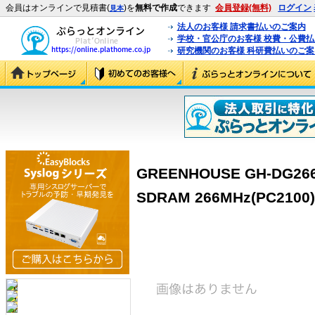
会員はオンラインで見積書(
)を
無料で作成
できます
会員登録(無料)
ログイン
見本
法人のお客様 請求書払いのご案内
学校・官公庁のお客様 校費・公費
研究機関のお客様 科研費払いのご案
GREENHOUSE GH-DG266-
SDRAM 266MHz(PC2100)