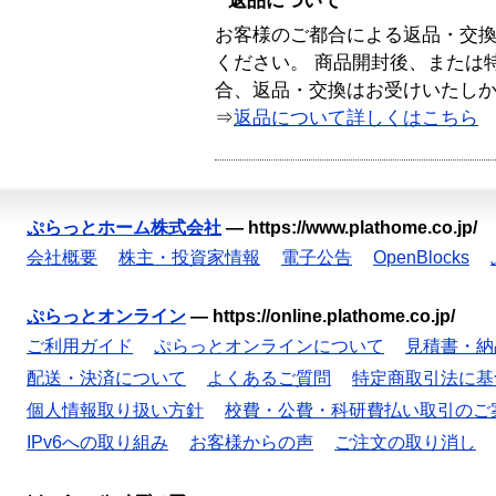
返品について
お客様のご都合による返品・交
ください。 商品開封後、または
合、返品・交換はお受けいたし
⇒
返品について詳しくはこちら
ぷらっとホーム株式会社
—
https://www.plathome.co.jp/
会社概要
株主・投資家情報
電子公告
OpenBlocks
ぷらっとオンライン
—
https://online.plathome.co.jp/
ご利用ガイド
ぷらっとオンラインについて
見積書・納
配送・決済について
よくあるご質問
特定商取引法に基
個人情報取り扱い方針
校費・公費・科研費払い取引のご
IPv6への取り組み
お客様からの声
ご注文の取り消し