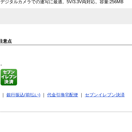
タルカメラでの連写に最適。5V/3.3V両対応。容量:256MB
注意点
す。
｜
銀行振込(前払い)
｜
代金引換宅配便
｜
セブンイレブン決済