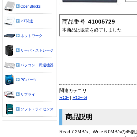
OpenBlocks
商品番号
41005729
IoT関連
本商品は販売を終了しました
ネットワーク
サーバ・ストレージ
パソコン・周辺機器
PCパーツ
関連カテゴリ
サプライ
RCF
|
RCF-G
ソフト・ライセンス
商品説明
Read 7.2MB/s、Write 6.