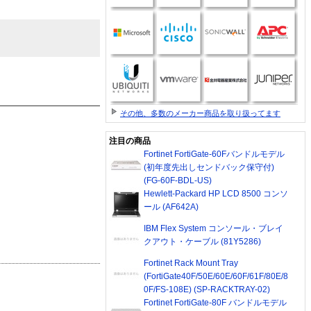
その他、多数のメーカー商品を取り扱ってます
注目の商品
Fortinet FortiGate-60Fバンドルモデル
(初年度先出しセンドバック保守付)
(FG-60F-BDL-US)
Hewlett-Packard HP LCD 8500 コンソ
ール (AF642A)
IBM Flex System コンソール・ブレイ
クアウト・ケーブル (81Y5286)
Fortinet Rack Mount Tray
(FortiGate40F/50E/60E/60F/61F/80E/8
0F/FS-108E) (SP-RACKTRAY-02)
Fortinet FortiGate-80F バンドルモデル