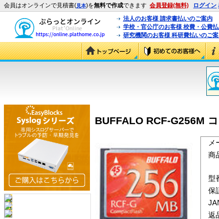
会員はオンラインで見積書(
)を
無料で作成
できます
会員登録(無料)
ログイン
見本
法人のお客様 請求書払いのご案内
学校・官公庁のお客様 校費・公費
研究機関のお客様 科研費払いのご案
BUFFALO RCF-G256
メ
商
型
保
J
返