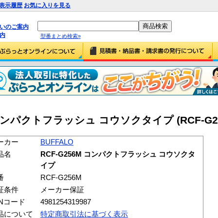
表示履歴
お気に入りを見る
払いのご案内
内
型番まとめ検索»
M コンパクトフラッシュ コウソクタイプ (RCF-G2
ーカー
BUFFALO
品名
RCF-G256M コンパクトフラッシュ コウソクタ
イプ
番
RCF-G256M
証条件
メーカー保証
ANコード
4981254319987
品について
特定商取引法に基づく表示