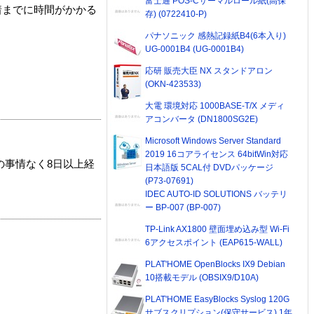
富士通 POS-Cサーマルロール紙(高保
着までに時間がかかる
存) (0722410-P)
パナソニック 感熱記録紙B4(6本入り)
UG-0001B4 (UG-0001B4)
応研 販売大臣 NX スタンドアロン
(OKN-423533)
大電 環境対応 1000BASE-T/X メディ
アコンバータ (DN1800SG2E)
Microsoft Windows Server Standard
2019 16コアライセンス 64bitWin対応
の事情なく8日以上経
日本語版 5CAL付 DVDパッケージ
(P73-07691)
IDEC AUTO-ID SOLUTIONS バッテリ
ー BP-007 (BP-007)
TP-Link AX1800 壁面埋め込み型 Wi-Fi
6アクセスポイント (EAP615-WALL)
PLAT'HOME OpenBlocks IX9 Debian
10搭載モデル (OBSIX9/D10A)
PLAT'HOME EasyBlocks Syslog 120G
サブスクリプション(保守サービス) 1年