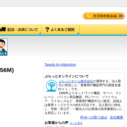
Tweets by platonline
56M)
ぷらっとオンラインについて
ぷらっとホーム株式会社
が運用する、法人取
引に特化した「業務用IT機器専門の調達支援
サイト」です。
1999年よりネットワーク機器、サーバ、スト
レージ、パソコン周辺機器、PCパーツ、ソフトウェ
ア、ライセンスなど、業務用IT機器中心に販売。品揃え
は業界トップクラスの約5.5万点です。法人取引に特化
し、学校・官公庁・一般法人のお客様の請求書後払いに
も対応しています。
IPv6への取り組み
会社概要
お客様からの声
もっと見る