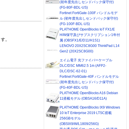
(初年度先出しセンドバック保守付)
(FG-80F-BDL-US)
Fortinet FortiGate-100F バンドルモデ
ル (初年度先出しセンドバック保守付)
(FG-100F-BDL-US)
PLAT'HOME OpenBlocks IoT FX1/E
H/W保守及びサブスクリプション1年付
ます。
属 (OBSFX1/E/D11/H1S1)
LENOVO 20X2SC8G00 ThinkPad L14
Gen2 (20X2SC8G00)
エイム電子 光ファイバーケーブル
DLC/DSC MM62.5 1m (AFP2-
DLC/DSC-62-01)
Fortinet FortiGate-40F バンドルモデル
(初年度先出しセンドバック保守付)
(FG-40F-BDL-US)
PLAT'HOME OpenBlocks A16 Debian
11搭載モデル (OBSA16/D11A)
PLAT'HOME OpenBlocks IX9 Windows
10 IoT Enterprise 2019 LTSC搭載
256GBモデル
(OBSIX9/W/L1809/256G)