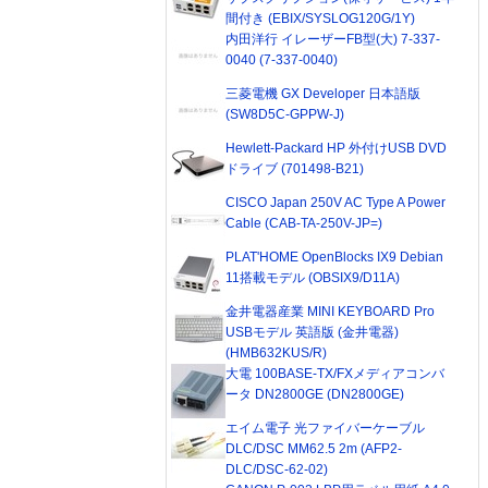
間付き (EBIX/SYSLOG120G/1Y)
内田洋行 イレーザーFB型(大) 7-337-
0040 (7-337-0040)
三菱電機 GX Developer 日本語版
(SW8D5C-GPPW-J)
Hewlett-Packard HP 外付けUSB DVD
ドライブ (701498-B21)
CISCO Japan 250V AC Type A Power
Cable (CAB-TA-250V-JP=)
PLAT'HOME OpenBlocks IX9 Debian
11搭載モデル (OBSIX9/D11A)
金井電器産業 MINI KEYBOARD Pro
USBモデル 英語版 (金井電器)
(HMB632KUS/R)
大電 100BASE-TX/FXメディアコンバ
ータ DN2800GE (DN2800GE)
エイム電子 光ファイバーケーブル
DLC/DSC MM62.5 2m (AFP2-
DLC/DSC-62-02)