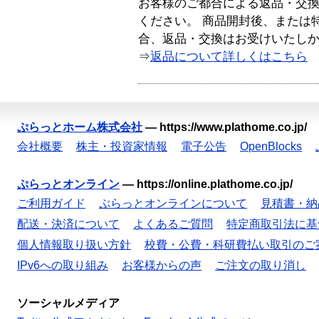
お客様のご都合による返品・交
ください。 商品開封後、または
合、返品・交換はお受けいたし
⇒
返品について詳しくはこちら
ぷらっとホーム株式会社
—
https://www.plathome.co.jp/
会社概要
株主・投資家情報
電子公告
OpenBlocks
ぷらっとオンライン
—
https://online.plathome.co.jp/
ご利用ガイド
ぷらっとオンラインについて
見積書・納
配送・決済について
よくあるご質問
特定商取引法に基
個人情報取り扱い方針
校費・公費・科研費払い取引のご
IPv6への取り組み
お客様からの声
ご注文の取り消し
ソーシャルメディア