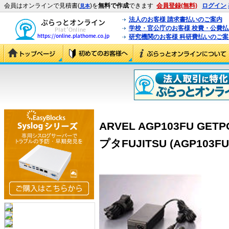
会員はオンラインで見積書(
)を
無料で作成
できます
会員登録(無料)
ログイン
見本
法人のお客様 請求書払いのご案内
学校・官公庁のお客様 校費・公費
研究機関のお客様 科研費払いのご案
ARVEL AGP103FU GE
プタFUJITSU (AGP103FU