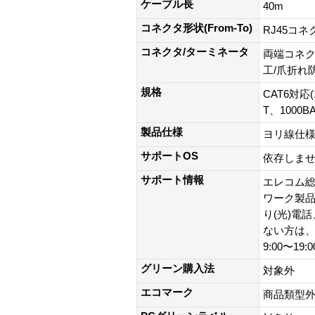
ケーブル長
40m
コネクタ形状(From-To)
RJ45コネ
コネクタ/ターミネータ
両端コネク
工/爪折れ
規格
CAT6対応(
T、1000B
製品仕様
ヨリ線仕
サポートOS
依存しま
サポート情報
エレコム総
ワーク製品以外
り(光)電
ない方は、0
9:00〜19
グリーン購入法
対象外
エコマーク
商品類型