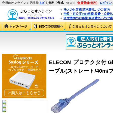
会員はオンラインで見積書(
)を
無料で作成
できます
会員登録(無料)
ログイン
見本
法人のお客様 請求書払いのご案内
学校・官公庁のお客様 校費・公費
研究機関のお客様 科研費払いのご案
ELECOM プロテクタ付 Gi
ーブル(ストレート/40m/ブルー