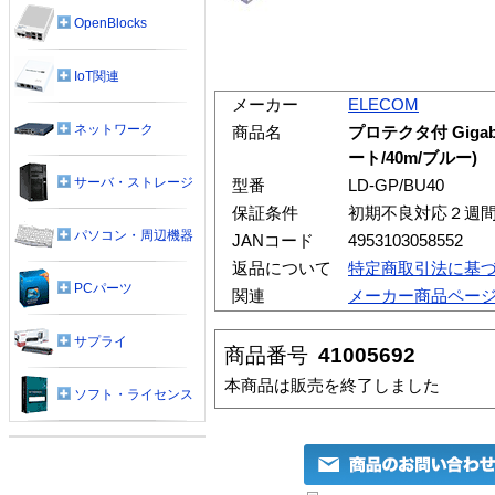
OpenBlocks
IoT関連
メーカー
ELECOM
ネットワーク
商品名
プロテクタ付 Giga
ート/40m/ブルー)
サーバ・ストレージ
型番
LD-GP/BU40
保証条件
初期不良対応２週
パソコン・周辺機器
JANコード
4953103058552
返品について
特定商取引法に基
PCパーツ
関連
メーカー商品ペー
サプライ
商品番号
41005692
本商品は販売を終了しました
ソフト・ライセンス