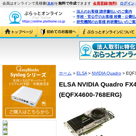
会員はオンラインで見積書(
)を
無料で作成
できます
会員登録(無料)
ログイン
見本
法人のお客様 請求書払いのご案内
学校・官公庁のお客様 校費・公費
研究機関のお客様 科研費払いのご案
ホーム
>
ELSA
>
NVIDIA Quadro
> EQF
ELSA NVIDIA Quadro FX
(EQFX4600-768ERG)