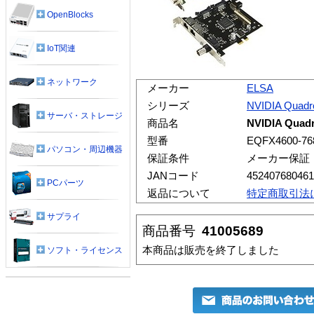
OpenBlocks
IoT関連
ネットワーク
メーカー
ELSA
シリーズ
NVIDIA Quadr
サーバ・ストレージ
商品名
NVIDIA Quad
型番
EQFX4600-7
パソコン・周辺機器
保証条件
メーカー保証
JANコード
452407680461
PCパーツ
返品について
特定商取引法
サプライ
商品番号
41005689
本商品は販売を終了しました
ソフト・ライセンス