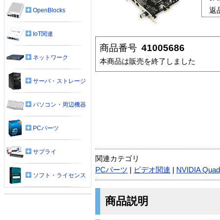
返
OpenBlocks
IoT関連
商品番号
41005686
ネットワーク
本商品は販売を終了しました
サーバ・ストレージ
パソコン・周辺機器
PCパーツ
サプライ
関連カテゴリ
PCパーツ
|
ビデオ関連
|
NVIDIA Quad
ソフト・ライセンス
商品説明