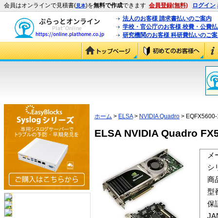
会員はオンラインで見積書(
)を
無料で作成
できます
会員登録(無料)
ログイン
見本
法人のお客様 請求書払いのご案内
学校・官公庁のお客様 校費・公費
研究機関のお客様 科研費払いのご案
ホーム
>
ELSA
>
NVIDIA Quadro
> EQFX5600
ELSA NVIDIA Quadro FX
メ
シ
商
型
保
J