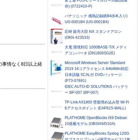
富士通 POS-Cサーマルロール紙(高保
存) (0722410-P)
パナソニック 感熱記録紙B4(6本入り)
UG-0001B4 (UG-0001B4)
応研 販売大臣 NX スタンドアロン
(OKN-423533)
大電 環境対応 1000BASE-T/X メディ
アコンバータ (DN1800SG2E)
Microsoft Windows Server Standard
の事情なく8日以上経
2019 16コアライセンス 64bitWin対応
日本語版 5CAL付 DVDパッケージ
(P73-07691)
IDEC AUTO-ID SOLUTIONS バッテリ
ー BP-007 (BP-007)
TP-Link AX1800 壁面埋め込み型 Wi-Fi
6アクセスポイント (EAP615-WALL)
PLAT'HOME OpenBlocks IX9 Debian
10搭載モデル (OBSIX9/D10A)
PLAT'HOME EasyBlocks Syslog 120G
サブスクリプション(保守サービス) 1年