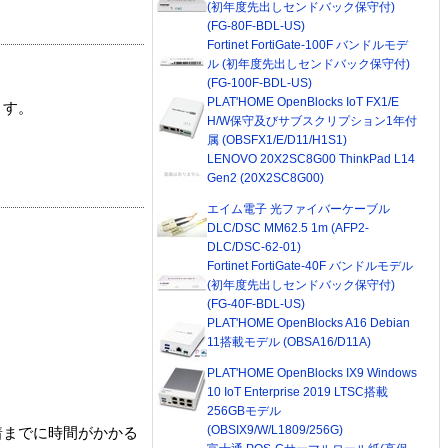
(初年度先出しセンドバック保守付)
(FG-80F-BDL-US)
Fortinet FortiGate-100F バンドルモデ
ル (初年度先出しセンドバック保守付)
(FG-100F-BDL-US)
PLAT'HOME OpenBlocks IoT FX1/E
ます。
H/W保守及びサブスクリプション1年付
属 (OBSFX1/E/D11/H1S1)
LENOVO 20X2SC8G00 ThinkPad L14
Gen2 (20X2SC8G00)
エイム電子 光ファイバーケーブル
DLC/DSC MM62.5 1m (AFP2-
DLC/DSC-62-01)
Fortinet FortiGate-40F バンドルモデル
(初年度先出しセンドバック保守付)
(FG-40F-BDL-US)
PLAT'HOME OpenBlocks A16 Debian
11搭載モデル (OBSA16/D11A)
PLAT'HOME OpenBlocks IX9 Windows
10 IoT Enterprise 2019 LTSC搭載
256GBモデル
(OBSIX9/W/L1809/256G)
着までに時間がかかる