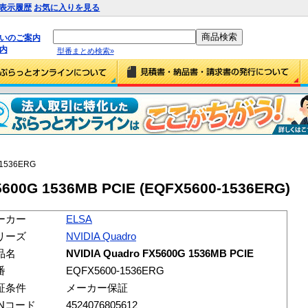
表示履歴
お気に入りを見る
払いのご案内
内
型番まとめ検索»
-1536ERG
5600G 1536MB PCIE (EQFX5600-1536ERG)
ーカー
ELSA
リーズ
NVIDIA Quadro
品名
NVIDIA Quadro FX5600G 1536MB PCIE
番
EQFX5600-1536ERG
証条件
メーカー保証
ANコード
4524076805612