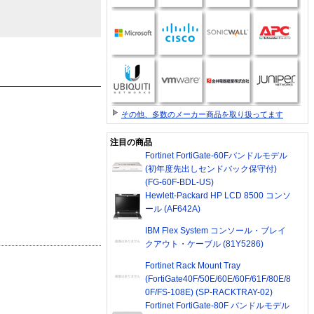
その他、多数のメーカー商品を取り扱ってます
注目の商品
Fortinet FortiGate-60Fバンドルモデル
(初年度先出しセンドバック保守付)
(FG-60F-BDL-US)
Hewlett-Packard HP LCD 8500 コンソ
ール (AF642A)
IBM Flex System コンソール・ブレイ
クアウト・ケーブル (81Y5286)
Fortinet Rack Mount Tray
(FortiGate40F/50E/60E/60F/61F/80E/8
0F/FS-108E) (SP-RACKTRAY-02)
Fortinet FortiGate-80F バンドルモデル