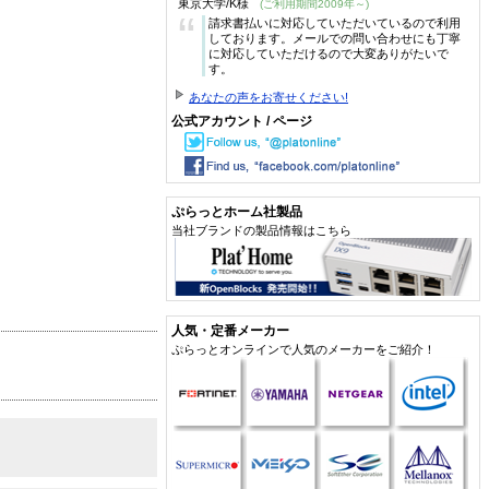
東京大学/K様
(ご利用期間2009年～)
“
請求書払いに対応していただいているので利用
しております。メールでの問い合わせにも丁寧
に対応していただけるので大変ありがたいで
す。
あなたの声をお寄せください!
公式アカウント / ページ
ぷらっとホーム社製品
当社ブランドの製品情報はこちら
人気・定番メーカー
ぷらっとオンラインで人気のメーカーをご紹介！