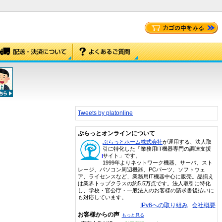
Tweets by platonline
ぷらっとオンラインについて
ぷらっとホーム株式会社
が運用する、法人取
引に特化した「業務用IT機器専門の調達支援
サイト」です。
1999年よりネットワーク機器、サーバ、スト
レージ、パソコン周辺機器、PCパーツ、ソフトウェ
ア、ライセンスなど、業務用IT機器中心に販売。品揃え
は業界トップクラスの約5.5万点です。法人取引に特化
し、学校・官公庁・一般法人のお客様の請求書後払いに
も対応しています。
IPv6への取り組み
会社概要
お客様からの声
もっと見る