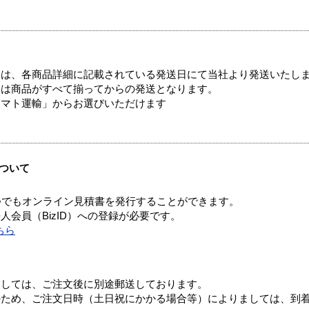
ては、各商品詳細に記載されている発送日にて当社より発送いたし
送は商品がすべて揃ってからの発送となります。
ヤマト運輸」からお選びいただけます
ついて
つでもオンライン見積書を発行することができます。
会員（BizID）への登録が必要です。
ちら
ましては、ご注文後に別途郵送しております。
のため、ご注文日時（土日祝にかかる場合等）によりましては、到