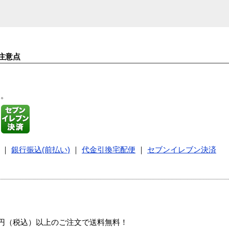
注意点
す。
｜
銀行振込(前払い)
｜
代金引換宅配便
｜
セブンイレブン決済
00円（税込）以上のご注文で送料無料！