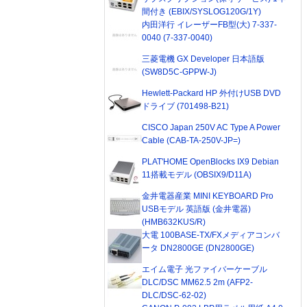
間付き (EBIX/SYSLOG120G/1Y)
内田洋行 イレーザーFB型(大) 7-337-
0040 (7-337-0040)
三菱電機 GX Developer 日本語版
(SW8D5C-GPPW-J)
Hewlett-Packard HP 外付けUSB DVD
ドライブ (701498-B21)
CISCO Japan 250V AC Type A Power
Cable (CAB-TA-250V-JP=)
PLAT'HOME OpenBlocks IX9 Debian
11搭載モデル (OBSIX9/D11A)
金井電器産業 MINI KEYBOARD Pro
USBモデル 英語版 (金井電器)
(HMB632KUS/R)
大電 100BASE-TX/FXメディアコンバ
ータ DN2800GE (DN2800GE)
エイム電子 光ファイバーケーブル
DLC/DSC MM62.5 2m (AFP2-
DLC/DSC-62-02)