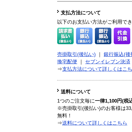
支払方法について
以下のお支払い方法がご利用で
売掛取引(後払い)
｜
銀行振込(後
換宅配便
｜
セブンイレブン決済
⇒
支払方法について詳しくはこ
送料について
1つのご注文毎に
一律1,100円(税
※売掛取引(後払い)のお客様は33
無料！
⇒
送料について詳しくはこちら