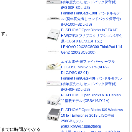
(初年度先出しセンドバック保守付)
(FG-80F-BDL-US)
Fortinet FortiGate-100F バンドルモデ
ル (初年度先出しセンドバック保守付)
(FG-100F-BDL-US)
PLAT'HOME OpenBlocks IoT FX1/E
ます。
H/W保守及びサブスクリプション1年付
属 (OBSFX1/E/D11/H1S1)
LENOVO 20X2SC8G00 ThinkPad L14
Gen2 (20X2SC8G00)
エイム電子 光ファイバーケーブル
DLC/DSC MM62.5 1m (AFP2-
DLC/DSC-62-01)
Fortinet FortiGate-40F バンドルモデル
(初年度先出しセンドバック保守付)
(FG-40F-BDL-US)
PLAT'HOME OpenBlocks A16 Debian
11搭載モデル (OBSA16/D11A)
PLAT'HOME OpenBlocks IX9 Windows
10 IoT Enterprise 2019 LTSC搭載
256GBモデル
(OBSIX9/W/L1809/256G)
着までに時間がかかる