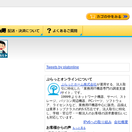
Tweets by platonline
ぷらっとオンラインについて
ぷらっとホーム株式会社
が運用する、法人取
引に特化した「業務用IT機器専門の調達支援
サイト」です。
1999年よりネットワーク機器、サーバ、スト
レージ、パソコン周辺機器、PCパーツ、ソフトウェ
ア、ライセンスなど、業務用IT機器中心に販売。品揃え
は業界トップクラスの約5.5万点です。法人取引に特化
し、学校・官公庁・一般法人のお客様の請求書後払いに
も対応しています。
IPv6への取り組み
会社概要
お客様からの声
もっと見る