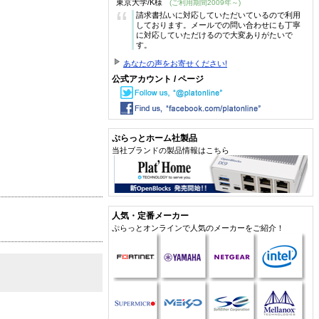
東京大学/K様
(ご利用期間2009年～)
“
請求書払いに対応していただいているので利用
しております。メールでの問い合わせにも丁寧
に対応していただけるので大変ありがたいで
す。
あなたの声をお寄せください!
公式アカウント / ページ
ぷらっとホーム社製品
当社ブランドの製品情報はこちら
人気・定番メーカー
ぷらっとオンラインで人気のメーカーをご紹介！