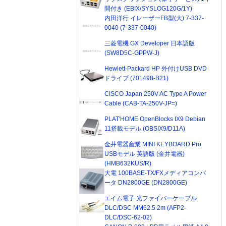
間付き (EBIX/SYSLOG120G/1Y)
内田洋行 イレーザーFB型(大) 7-337-
0040 (7-337-0040)
三菱電機 GX Developer 日本語版
(SW8D5C-GPPW-J)
Hewlett-Packard HP 外付けUSB DVD
ドライブ (701498-B21)
CISCO Japan 250V AC Type A Power
Cable (CAB-TA-250V-JP=)
PLAT'HOME OpenBlocks IX9 Debian
11搭載モデル (OBSIX9/D11A)
金井電器産業 MINI KEYBOARD Pro
USBモデル 英語版 (金井電器)
(HMB632KUS/R)
大電 100BASE-TX/FXメディアコンバ
ータ DN2800GE (DN2800GE)
エイム電子 光ファイバーケーブル
DLC/DSC MM62.5 2m (AFP2-
DLC/DSC-62-02)