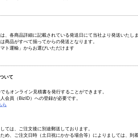
ては、各商品詳細に記載されている発送日にて当社より発送いたし
送は商品がすべて揃ってからの発送となります。
ヤマト運輸」からお選びいただけます
ついて
つでもオンライン見積書を発行することができます。
会員（BizID）への登録が必要です。
ちら
ましては、ご注文後に別途郵送しております。
のため、ご注文日時（土日祝にかかる場合等）によりましては、到