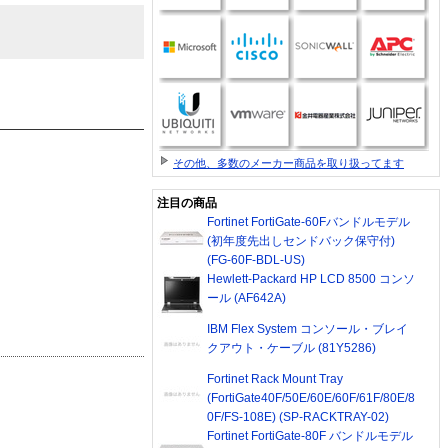
その他、多数のメーカー商品を取り扱ってます
注目の商品
Fortinet FortiGate-60Fバンドルモデル
(初年度先出しセンドバック保守付)
(FG-60F-BDL-US)
Hewlett-Packard HP LCD 8500 コンソ
ール (AF642A)
IBM Flex System コンソール・ブレイ
クアウト・ケーブル (81Y5286)
Fortinet Rack Mount Tray
(FortiGate40F/50E/60E/60F/61F/80E/8
0F/FS-108E) (SP-RACKTRAY-02)
Fortinet FortiGate-80F バンドルモデル