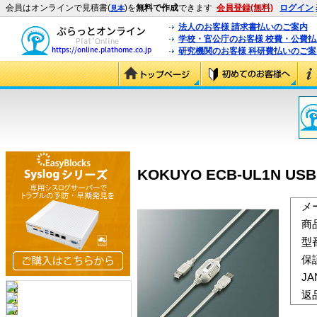
会員はオンラインで見積書(
)を
無料で作成
できます
会員登録(無料)
ログイン
見本
法人のお客様 請求書払いのご案内
学校・官公庁のお客様 校費・公費
研究機関のお客様 科研費払いのご案
KOKUYO ECB-UL1N U
メ
商
型
保
J
返