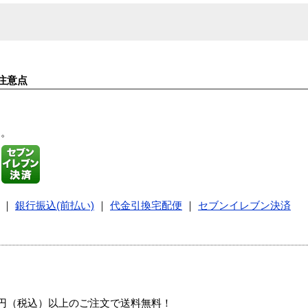
注意点
す。
｜
銀行振込(前払い)
｜
代金引換宅配便
｜
セブンイレブン決済
00円（税込）以上のご注文で送料無料！