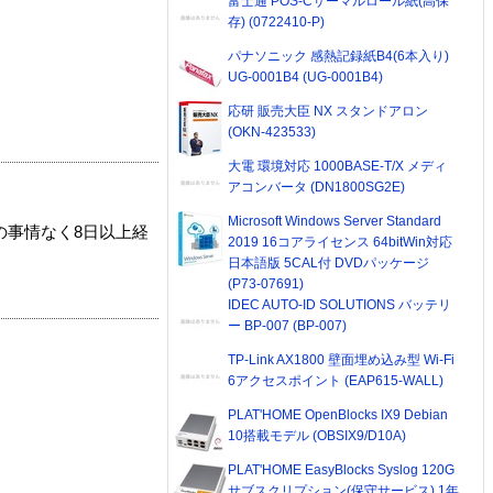
富士通 POS-Cサーマルロール紙(高保
存) (0722410-P)
パナソニック 感熱記録紙B4(6本入り)
UG-0001B4 (UG-0001B4)
応研 販売大臣 NX スタンドアロン
(OKN-423533)
大電 環境対応 1000BASE-T/X メディ
アコンバータ (DN1800SG2E)
Microsoft Windows Server Standard
の事情なく8日以上経
2019 16コアライセンス 64bitWin対応
日本語版 5CAL付 DVDパッケージ
(P73-07691)
IDEC AUTO-ID SOLUTIONS バッテリ
ー BP-007 (BP-007)
TP-Link AX1800 壁面埋め込み型 Wi-Fi
6アクセスポイント (EAP615-WALL)
PLAT'HOME OpenBlocks IX9 Debian
10搭載モデル (OBSIX9/D10A)
PLAT'HOME EasyBlocks Syslog 120G
サブスクリプション(保守サービス) 1年