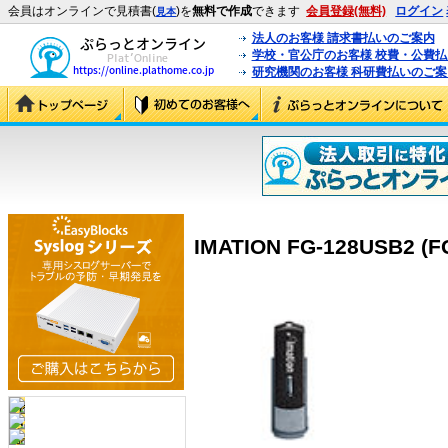
会員はオンラインで見積書(
)を
無料で作成
できます
会員登録(無料)
ログイン
見本
法人のお客様 請求書払いのご案内
学校・官公庁のお客様 校費・公費
研究機関のお客様 科研費払いのご案
IMATION FG-128USB2 (F