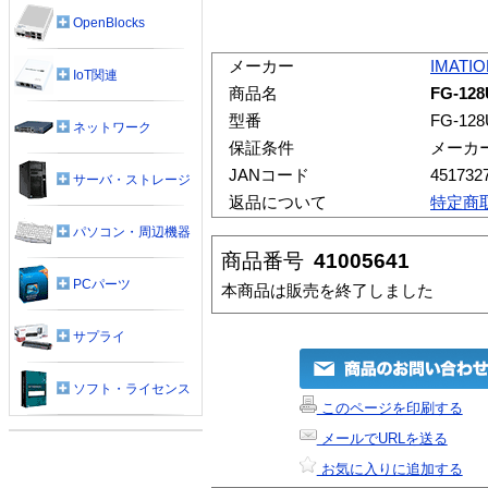
OpenBlocks
メーカー
IMATI
IoT関連
商品名
FG-12
型番
FG-12
ネットワーク
保証条件
メーカ
JANコード
451732
サーバ・ストレージ
返品について
特定商
パソコン・周辺機器
商品番号
41005641
PCパーツ
本商品は販売を終了しました
サプライ
ソフト・ライセンス
このページを印刷する
メールでURLを送る
お気に入りに追加する