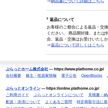
⇒
納品書について詳細はこちら
返品について
お客様のご都合による返品・交
ください。 商品開封後、または
合、返品・交換はお受けいたし
⇒
返品について詳しくはこちら
ぷらっとホーム株式会社
—
https://www.plathome.co.jp/
会社概要
株主・投資家情報
電子公告
OpenBlocks
ぷらっとオンライン
—
https://online.plathome.co.jp/
ご利用ガイド
ぷらっとオンラインについて
見積書・納
配送・決済について
よくあるご質問
特定商取引法に基