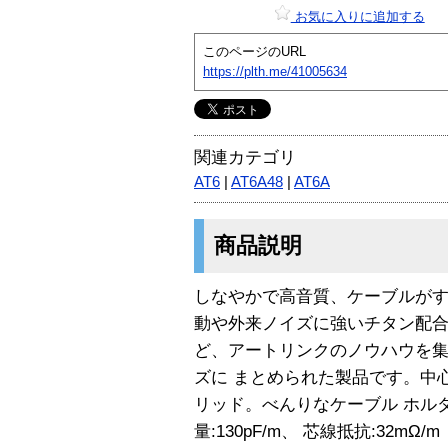
お気に入りに追加する
このページのURL
https://plth.me/41005634
関連カテゴリ
AT6
|
AT6A48
|
AT6A
商品説明
しなやかで高音質、ケーブルがす
動や外来ノイズに強いチタン配
ど、アートリンクのノウハウを集
ズに まとめられた製品です。中心導
リッド。べんりなケーブル ホル
量:130pF/m、 芯線抵抗:32mΩ/m