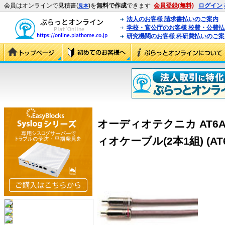
会員はオンラインで見積書(
)を
無料で作成
できます
会員登録(無料)
ログイン
見本
法人のお客様 請求書払いのご案内
学校・官公庁のお客様 校費・公費
研究機関のお客様 科研費払いのご案
オーディオテクニカ AT6A
ィオケーブル(2本1組) (AT6A