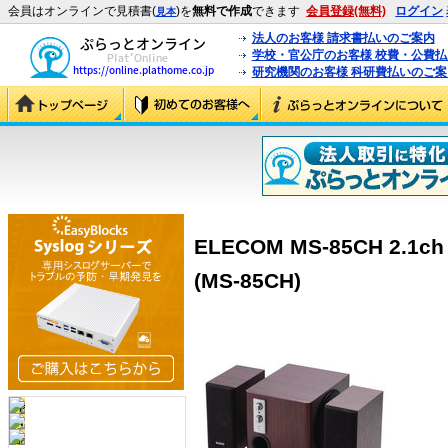
会員はオンラインで見積書(
)を
無料で作成
できます
会員登録(無料)
ログイン
見本
法人のお客様 請求書払いのご案内
学校・官公庁のお客様 校費・公費
研究機関のお客様 科研費払いのご案
ELECOM MS-85CH 2
(MS-85CH)