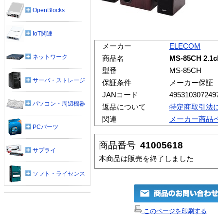
OpenBlocks
IoT関連
メーカー
ELECOM
ネットワーク
商品名
MS-85CH 2
型番
MS-85CH
サーバ・ストレージ
保証条件
メーカー保証
JANコード
495310307249
パソコン・周辺機器
返品について
特定商取引法
関連
メーカー商品
PCパーツ
商品番号
41005618
サプライ
本商品は販売を終了しました
ソフト・ライセンス
このページを印刷する