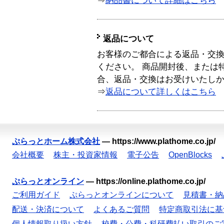
⇒
納品書について詳細はこちら
返品について
お客様のご都合による返品・交
ください。 商品開封後、または
合、返品・交換はお受けいたし
⇒
返品について詳しくはこちら
ぷらっとホーム株式会社
—
https://www.plathome.co.jp/
会社概要
株主・投資家情報
電子公告
OpenBlocks
ぷらっとオンライン
—
https://online.plathome.co.jp/
ご利用ガイド
ぷらっとオンラインについて
見積書・納
配送・決済について
よくあるご質問
特定商取引法に基
個人情報取り扱い方針
校費・公費・科研費払い取引のご