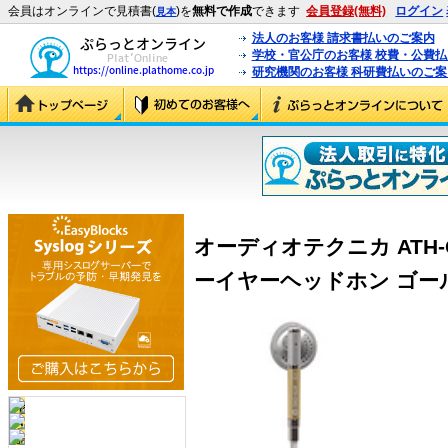
会員はオンラインで見積書(
)を
無料で作成
できます
会員登録(無料)
ログイン
見本
法人のお客様 請求書払いのご案内
学校・官公庁のお客様 校費・公費
研究機関のお客様 科研費払いのご案
オーディオテクニカ ATH-
ーイヤーヘッドホン ゴールド 