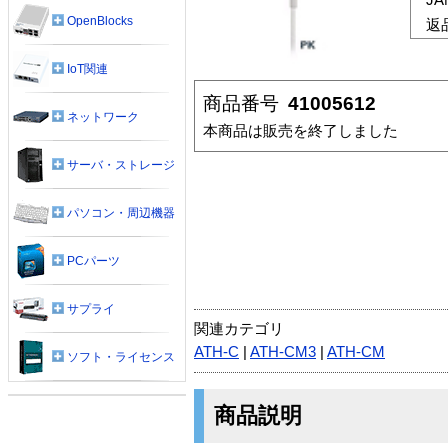
OpenBlocks
返
IoT関連
商品番号
41005612
ネットワーク
本商品は販売を終了しました
サーバ・ストレージ
パソコン・周辺機器
PCパーツ
サプライ
関連カテゴリ
ATH-C
|
ATH-CM3
|
ATH-CM
ソフト・ライセンス
商品説明