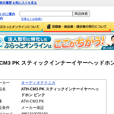
表示履歴
お気に入りを見る
払いのご案内
内
型番まとめ検索»
CM3 PK スティックインナーイヤーヘッドホン ピ
ーカー
オーディオテクニカ
品名
ATH-CM3 PK スティックインナーイヤーヘッ
ドホン ピンク
番
ATH-CM3 PK
証条件
メーカー保証
ANコード
4961310076160