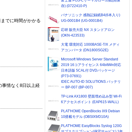
富士通 POS-Cサーマルロール紙(高保
存) (0722410-P)
パナソニック 感熱記録紙B4(6本入り)
着までに時間がかかる
UG-0001B4 (UG-0001B4)
応研 販売大臣 NX スタンドアロン
(OKN-423533)
大電 環境対応 1000BASE-T/X メディ
アコンバータ (DN1800SG2E)
Microsoft Windows Server Standard
2019 16コアライセンス 64bitWin対応
日本語版 5CAL付 DVDパッケージ
(P73-07691)
IDEC AUTO-ID SOLUTIONS バッテリ
の事情なく8日以上経
ー BP-007 (BP-007)
TP-Link AX1800 壁面埋め込み型 Wi-Fi
6アクセスポイント (EAP615-WALL)
PLAT'HOME OpenBlocks IX9 Debian
10搭載モデル (OBSIX9/D10A)
PLAT'HOME EasyBlocks Syslog 120G
サブスクリプション(保守サービス) 1年