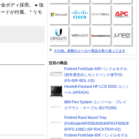
金ボディ採用。 ● 強
ードが付属。 * リモ
その他、多数のメーカー商品を取り扱ってます
注目の商品
Fortinet FortiGate-60Fバンドルモデル
(初年度先出しセンドバック保守付)
(FG-60F-BDL-US)
Hewlett-Packard HP LCD 8500 コンソ
ール (AF642A)
IBM Flex System コンソール・ブレイ
クアウト・ケーブル (81Y5286)
Fortinet Rack Mount Tray
(FortiGate40F/50E/60E/60F/61F/80E/8
0F/FS-108E) (SP-RACKTRAY-02)
Fortinet FortiGate-80F バンドルモデル