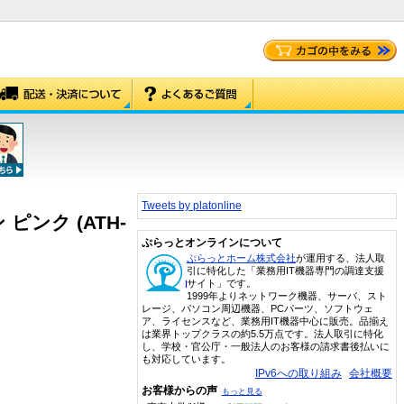
Tweets by platonline
ンク (ATH-
ぷらっとオンラインについて
ぷらっとホーム株式会社
が運用する、法人取
引に特化した「業務用IT機器専門の調達支援
サイト」です。
1999年よりネットワーク機器、サーバ、スト
レージ、パソコン周辺機器、PCパーツ、ソフトウェ
ア、ライセンスなど、業務用IT機器中心に販売。品揃え
は業界トップクラスの約5.5万点です。法人取引に特化
し、学校・官公庁・一般法人のお客様の請求書後払いに
も対応しています。
IPv6への取り組み
会社概要
お客様からの声
もっと見る