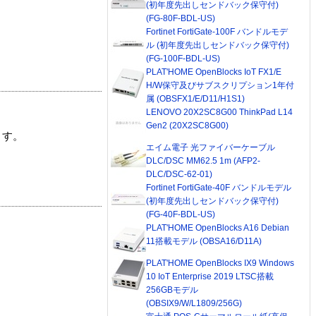
(初年度先出しセンドバック保守付)
(FG-80F-BDL-US)
Fortinet FortiGate-100F バンドルモデ
ル (初年度先出しセンドバック保守付)
(FG-100F-BDL-US)
PLAT'HOME OpenBlocks IoT FX1/E
H/W保守及びサブスクリプション1年付
属 (OBSFX1/E/D11/H1S1)
LENOVO 20X2SC8G00 ThinkPad L14
Gen2 (20X2SC8G00)
ます。
エイム電子 光ファイバーケーブル
DLC/DSC MM62.5 1m (AFP2-
DLC/DSC-62-01)
Fortinet FortiGate-40F バンドルモデル
(初年度先出しセンドバック保守付)
(FG-40F-BDL-US)
PLAT'HOME OpenBlocks A16 Debian
11搭載モデル (OBSA16/D11A)
PLAT'HOME OpenBlocks IX9 Windows
10 IoT Enterprise 2019 LTSC搭載
256GBモデル
(OBSIX9/W/L1809/256G)