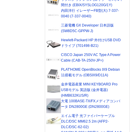
間付き (EBIX/SYSLOG120G/1Y)
内田洋行 イレーザーFB型(大) 7-337-
0040 (7-337-0040)
三菱電機 GX Developer 日本語版
(SW8D5C-GPPW-J)
Hewlett-Packard HP 外付けUSB DVD
ドライブ (701498-B21)
CISCO Japan 250V AC Type A Power
Cable (CAB-TA-250V-JP=)
PLAT'HOME OpenBlocks IX9 Debian
11搭載モデル (OBSIX9/D11A)
金井電器産業 MINI KEYBOARD Pro
USBモデル 英語版 (金井電器)
(HMB632KUS/R)
大電 100BASE-TX/FXメディアコンバ
ータ DN2800GE (DN2800GE)
エイム電子 光ファイバーケーブル
DLC/DSC MM62.5 2m (AFP2-
DLC/DSC-62-02)