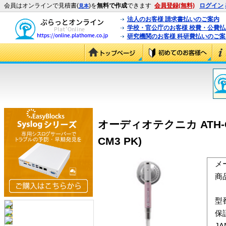
会員はオンラインで見積書(
)を
無料で作成
できます
会員登録(無料)
ログイン
見本
法人のお客様 請求書払いのご案内
学校・官公庁のお客様 校費・公費
研究機関のお客様 科研費払いのご案
オーディオテクニカ ATH-
CM3 PK)
メ
商
型
保
J