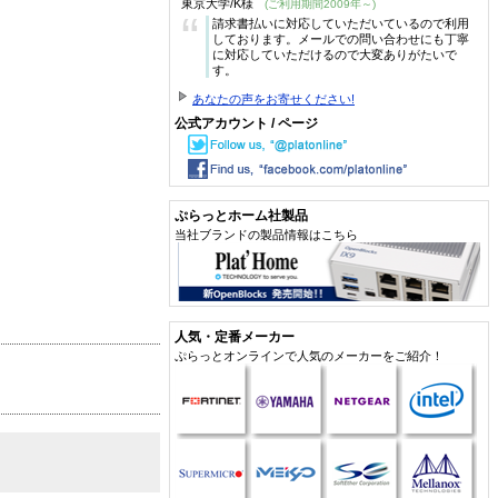
東京大学/K様
(ご利用期間2009年～)
“
請求書払いに対応していただいているので利用
しております。メールでの問い合わせにも丁寧
に対応していただけるので大変ありがたいで
す。
あなたの声をお寄せください!
公式アカウント / ページ
ぷらっとホーム社製品
当社ブランドの製品情報はこちら
人気・定番メーカー
ぷらっとオンラインで人気のメーカーをご紹介！