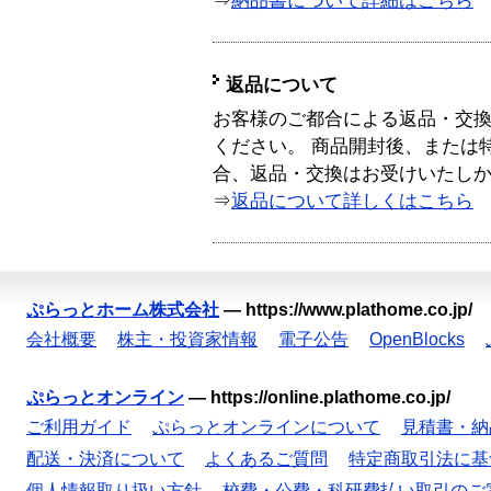
⇒
納品書について詳細はこちら
返品について
お客様のご都合による返品・交
ください。 商品開封後、または
合、返品・交換はお受けいたし
⇒
返品について詳しくはこちら
ぷらっとホーム株式会社
—
https://www.plathome.co.jp/
会社概要
株主・投資家情報
電子公告
OpenBlocks
ぷらっとオンライン
—
https://online.plathome.co.jp/
ご利用ガイド
ぷらっとオンラインについて
見積書・納
配送・決済について
よくあるご質問
特定商取引法に基
個人情報取り扱い方針
校費・公費・科研費払い取引のご