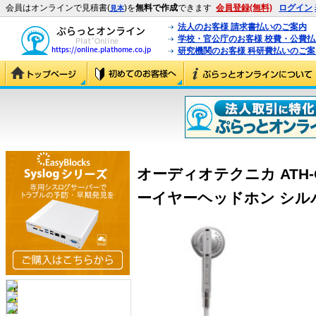
会員はオンラインで見積書(
)を
無料で作成
できます
会員登録(無料)
ログイン
見本
法人のお客様 請求書払いのご案内
学校・官公庁のお客様 校費・公費
研究機関のお客様 科研費払いのご案
オーディオテクニカ ATH-
ーイヤーヘッドホン シルバー 