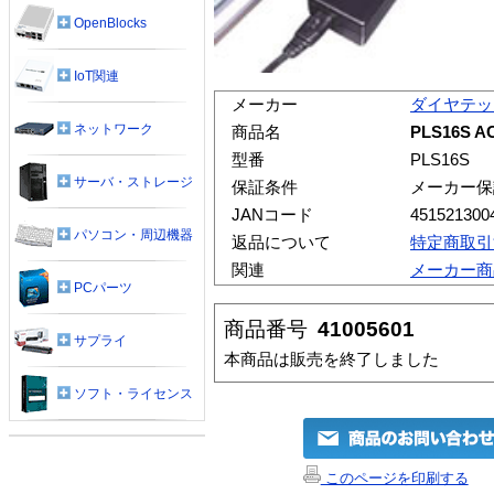
OpenBlocks
IoT関連
メーカー
ダイヤテッ
ネットワーク
商品名
PLS16S 
型番
PLS16S
サーバ・ストレージ
保証条件
メーカー保
JANコード
451521300
パソコン・周辺機器
返品について
特定商取引
関連
メーカー商
PCパーツ
商品番号
41005601
サプライ
本商品は販売を終了しました
ソフト・ライセンス
このページを印刷する