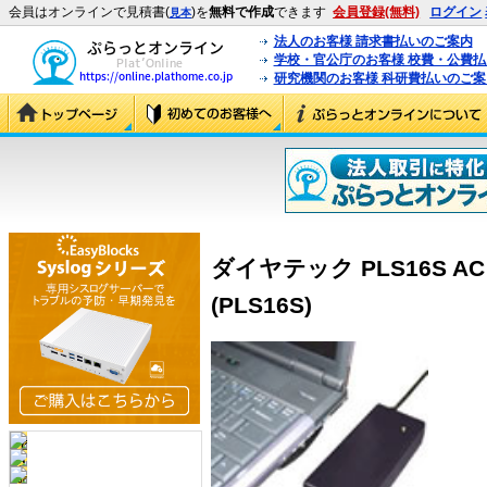
会員はオンラインで見積書(
)を
無料で作成
できます
会員登録(無料)
ログイン
見本
法人のお客様 請求書払いのご案内
学校・官公庁のお客様 校費・公費
研究機関のお客様 科研費払いのご案
ダイヤテック PLS16S AC
(PLS16S)