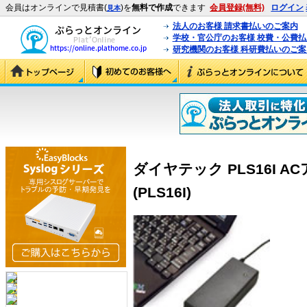
会員はオンラインで見積書(
)を
無料で作成
できます
会員登録(無料)
ログイン
見本
法人のお客様 請求書払いのご案内
学校・官公庁のお客様 校費・公費
研究機関のお客様 科研費払いのご案
ダイヤテック PLS16I AC
(PLS16I)