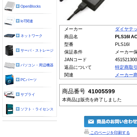
OpenBlocks
IoT関連
メーカー
ダイヤテ
ネットワーク
商品名
PLS16I 
型番
PLS16I
サーバ・ストレージ
保証条件
メーカー
JANコード
451521300
パソコン・周辺機器
返品について
特定商取
関連
メーカー
PCパーツ
商品番号
41005599
サプライ
本商品は販売を終了しました
ソフト・ライセンス
このページを印刷する