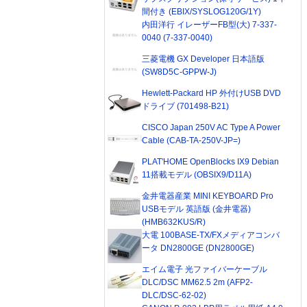
間付き (EBIX/SYSLOG120G/1Y)
内田洋行 イレーザーFB型(大) 7-337-
0040 (7-337-0040)
三菱電機 GX Developer 日本語版
(SW8D5C-GPPW-J)
Hewlett-Packard HP 外付けUSB DVD
ドライブ (701498-B21)
CISCO Japan 250V AC Type A Power
Cable (CAB-TA-250V-JP=)
PLAT'HOME OpenBlocks IX9 Debian
11搭載モデル (OBSIX9/D11A)
金井電器産業 MINI KEYBOARD Pro
USBモデル 英語版 (金井電器)
(HMB632KUS/R)
大電 100BASE-TX/FXメディアコンバ
ータ DN2800GE (DN2800GE)
エイム電子 光ファイバーケーブル
DLC/DSC MM62.5 2m (AFP2-
DLC/DSC-62-02)