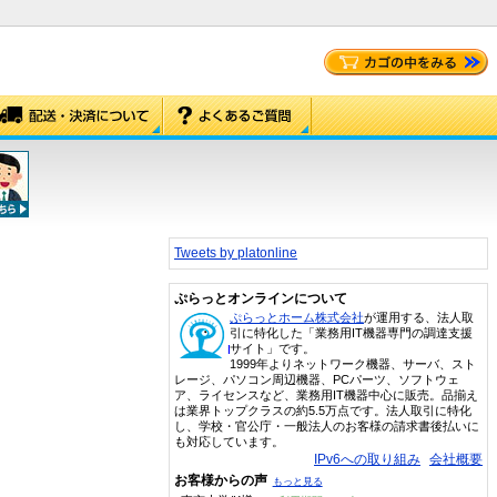
Tweets by platonline
ぷらっとオンラインについて
ぷらっとホーム株式会社
が運用する、法人取
引に特化した「業務用IT機器専門の調達支援
サイト」です。
1999年よりネットワーク機器、サーバ、スト
レージ、パソコン周辺機器、PCパーツ、ソフトウェ
ア、ライセンスなど、業務用IT機器中心に販売。品揃え
は業界トップクラスの約5.5万点です。法人取引に特化
し、学校・官公庁・一般法人のお客様の請求書後払いに
も対応しています。
IPv6への取り組み
会社概要
お客様からの声
もっと見る