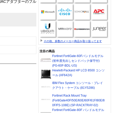
ACアダプターのフル
その他、多数のメーカー商品を取り扱ってます
注目の商品
Fortinet FortiGate-60Fバンドルモデル
(初年度先出しセンドバック保守付)
(FG-60F-BDL-US)
Hewlett-Packard HP LCD 8500 コンソ
ール (AF642A)
IBM Flex System コンソール・ブレイ
クアウト・ケーブル (81Y5286)
Fortinet Rack Mount Tray
(FortiGate40F/50E/60E/60F/61F/80E/8
0F/FS-108E) (SP-RACKTRAY-02)
Fortinet FortiGate-80F バンドルモデル