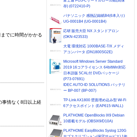
富士通 POS-Cサーマルロール紙(高保
存) (0722410-P)
パナソニック 感熱記録紙B4(6本入り)
UG-0001B4 (UG-0001B4)
応研 販売大臣 NX スタンドアロン
着までに時間がかかる
(OKN-423533)
大電 環境対応 1000BASE-T/X メディ
アコンバータ (DN1800SG2E)
Microsoft Windows Server Standard
2019 16コアライセンス 64bitWin対応
日本語版 5CAL付 DVDパッケージ
(P73-07691)
IDEC AUTO-ID SOLUTIONS バッテリ
ー BP-007 (BP-007)
TP-Link AX1800 壁面埋め込み型 Wi-Fi
の事情なく8日以上経
6アクセスポイント (EAP615-WALL)
PLAT'HOME OpenBlocks IX9 Debian
10搭載モデル (OBSIX9/D10A)
PLAT'HOME EasyBlocks Syslog 120G
サブスクリプション(保守サービス) 1年