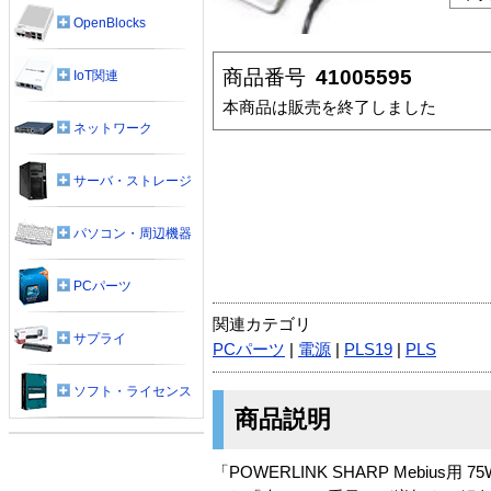
OpenBlocks
商品番号
41005595
IoT関連
本商品は販売を終了しました
ネットワーク
サーバ・ストレージ
パソコン・周辺機器
PCパーツ
関連カテゴリ
サプライ
PCパーツ
|
電源
|
PLS19
|
PLS
ソフト・ライセンス
商品説明
「POWERLINK SHARP Meb