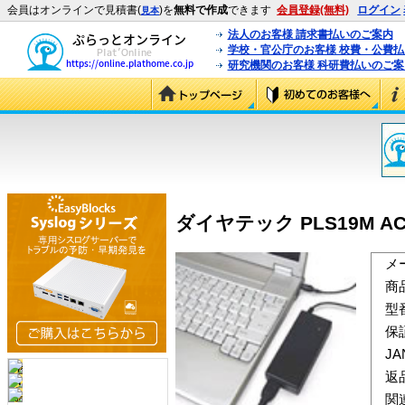
会員はオンラインで見積書(
)を
無料で作成
できます
会員登録(無料)
ログイン
見本
法人のお客様 請求書払いのご案内
学校・官公庁のお客様 校費・公費
研究機関のお客様 科研費払いのご案
ダイヤテック PLS19M ACア
メ
商
型
保
J
返
関