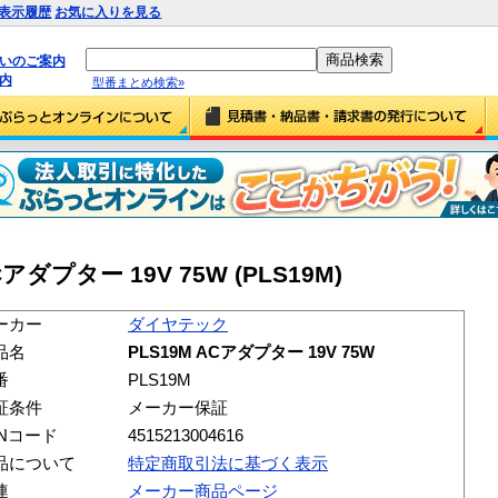
表示履歴
お気に入りを見る
払いのご案内
内
型番まとめ検索»
ダプター 19V 75W (PLS19M)
ーカー
ダイヤテック
品名
PLS19M ACアダプター 19V 75W
番
PLS19M
証条件
メーカー保証
ANコード
4515213004616
品について
特定商取引法に基づく表示
連
メーカー商品ページ