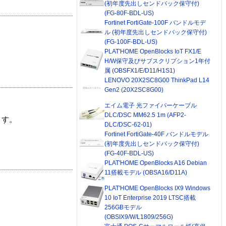
(初年度先出しセンドバック保守付)
(FG-80F-BDL-US)
Fortinet FortiGate-100F バンドルモデ
ル (初年度先出しセンドバック保守付)
(FG-100F-BDL-US)
PLAT'HOME OpenBlocks IoT FX1/E
H/W保守及びサブスクリプション1年付
属 (OBSFX1/E/D11/H1S1)
LENOVO 20X2SC8G00 ThinkPad L14
Gen2 (20X2SC8G00)
エイム電子 光ファイバーケーブル
DLC/DSC MM62.5 1m (AFP2-
ます。
DLC/DSC-62-01)
Fortinet FortiGate-40F バンドルモデル
(初年度先出しセンドバック保守付)
(FG-40F-BDL-US)
PLAT'HOME OpenBlocks A16 Debian
11搭載モデル (OBSA16/D11A)
PLAT'HOME OpenBlocks IX9 Windows
10 IoT Enterprise 2019 LTSC搭載
256GBモデル
(OBSIX9/W/L1809/256G)