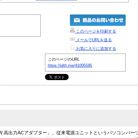
このページを印刷する
メールでURLを送る
お気に入りに追加する
このページのURL
https://plth.me/41005595
ius用 75W 高出力ACアダプター」。従来電源ユニットというパソコン