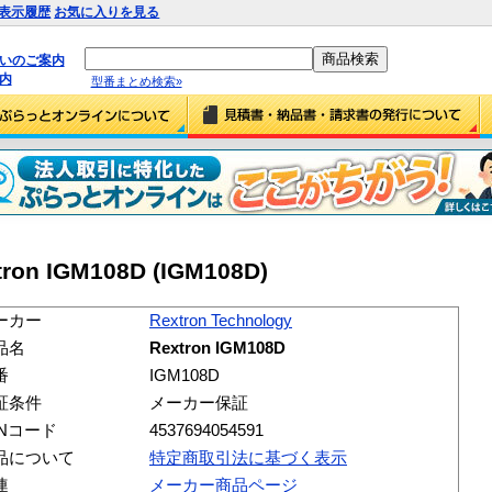
表示履歴
お気に入りを見る
払いのご案内
内
型番まとめ検索»
tron IGM108D (IGM108D)
ーカー
Rextron Technology
品名
Rextron IGM108D
番
IGM108D
証条件
メーカー保証
ANコード
4537694054591
品について
特定商取引法に基づく表示
連
メーカー商品ページ