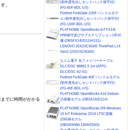
(初年度先出しセンドバック保守付)
ます。
(FG-80F-BDL-US)
Fortinet FortiGate-100F バンドルモデ
ル (初年度先出しセンドバック保守付)
(FG-100F-BDL-US)
PLAT'HOME OpenBlocks IoT FX1/E
H/W保守及びサブスクリプション1年付
属 (OBSFX1/E/D11/H1S1)
LENOVO 20X2SC8G00 ThinkPad L14
Gen2 (20X2SC8G00)
エイム電子 光ファイバーケーブル
DLC/DSC MM62.5 1m (AFP2-
DLC/DSC-62-01)
Fortinet FortiGate-40F バンドルモデル
(初年度先出しセンドバック保守付)
(FG-40F-BDL-US)
PLAT'HOME OpenBlocks A16 Debian
着までに時間がかかる
11搭載モデル (OBSA16/D11A)
PLAT'HOME OpenBlocks IX9 Windows
10 IoT Enterprise 2019 LTSC搭載
256GBモデル
(OBSIX9/W/L1809/256G)