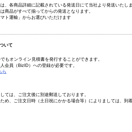
ては、各商品詳細に記載されている発送日にて当社より発送いたし
送は商品がすべて揃ってからの発送となります。
ヤマト運輸」からお選びいただけます
ついて
つでもオンライン見積書を発行することができます。
会員（BizID）への登録が必要です。
ちら
ましては、ご注文後に別途郵送しております。
のため、ご注文日時（土日祝にかかる場合等）によりましては、到