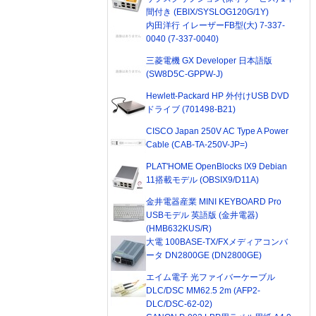
間付き (EBIX/SYSLOG120G/1Y)
内田洋行 イレーザーFB型(大) 7-337-
0040 (7-337-0040)
三菱電機 GX Developer 日本語版
(SW8D5C-GPPW-J)
Hewlett-Packard HP 外付けUSB DVD
ドライブ (701498-B21)
CISCO Japan 250V AC Type A Power
Cable (CAB-TA-250V-JP=)
PLAT'HOME OpenBlocks IX9 Debian
11搭載モデル (OBSIX9/D11A)
金井電器産業 MINI KEYBOARD Pro
USBモデル 英語版 (金井電器)
(HMB632KUS/R)
大電 100BASE-TX/FXメディアコンバ
ータ DN2800GE (DN2800GE)
エイム電子 光ファイバーケーブル
DLC/DSC MM62.5 2m (AFP2-
DLC/DSC-62-02)