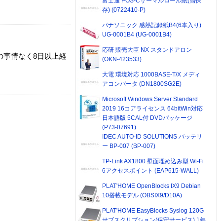
富士通 POS-Cサーマルロール紙(高保
存) (0722410-P)
パナソニック 感熱記録紙B4(6本入り)
UG-0001B4 (UG-0001B4)
応研 販売大臣 NX スタンドアロン
の事情なく8日以上経
(OKN-423533)
大電 環境対応 1000BASE-T/X メディ
アコンバータ (DN1800SG2E)
Microsoft Windows Server Standard
2019 16コアライセンス 64bitWin対応
日本語版 5CAL付 DVDパッケージ
(P73-07691)
IDEC AUTO-ID SOLUTIONS バッテリ
ー BP-007 (BP-007)
TP-Link AX1800 壁面埋め込み型 Wi-Fi
6アクセスポイント (EAP615-WALL)
PLAT'HOME OpenBlocks IX9 Debian
10搭載モデル (OBSIX9/D10A)
PLAT'HOME EasyBlocks Syslog 120G
サブスクリプション(保守サービス) 1年