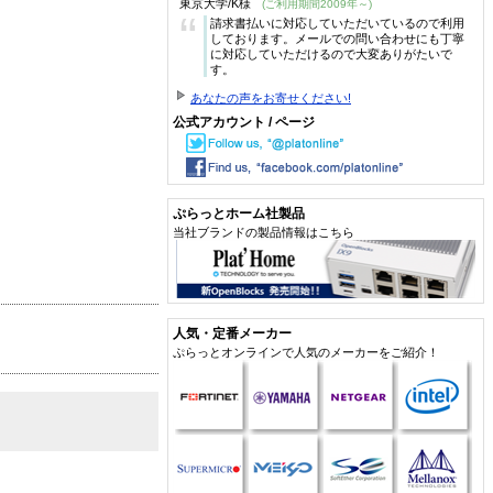
東京大学/K様
(ご利用期間2009年～)
“
請求書払いに対応していただいているので利用
しております。メールでの問い合わせにも丁寧
に対応していただけるので大変ありがたいで
す。
あなたの声をお寄せください!
公式アカウント / ページ
ぷらっとホーム社製品
当社ブランドの製品情報はこちら
人気・定番メーカー
ぷらっとオンラインで人気のメーカーをご紹介！