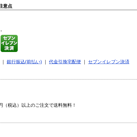
注意点
す。
｜
銀行振込(前払い)
｜
代金引換宅配便
｜
セブンイレブン決済
00円（税込）以上のご注文で送料無料！