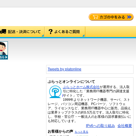
Tweets by platonline
ぷらっとオンラインについて
ぷらっとホーム株式会社
が運用する、法人取
引に特化した「業務用IT機器専門の調達支援
サイト」です。
1999年よりネットワーク機器、サーバ、スト
レージ、パソコン周辺機器、PCパーツ、ソフトウェ
ア、ライセンスなど、業務用IT機器中心に販売。品揃え
は業界トップクラスの約5.5万点です。法人取引に特化
し、学校・官公庁・一般法人のお客様の請求書後払いに
も対応しています。
IPv6への取り組み
会社概要
お客様からの声
もっと見る