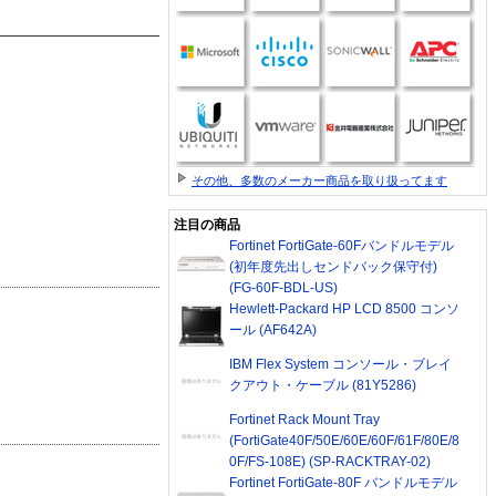
その他、多数のメーカー商品を取り扱ってます
注目の商品
Fortinet FortiGate-60Fバンドルモデル
(初年度先出しセンドバック保守付)
(FG-60F-BDL-US)
Hewlett-Packard HP LCD 8500 コンソ
ール (AF642A)
IBM Flex System コンソール・ブレイ
クアウト・ケーブル (81Y5286)
Fortinet Rack Mount Tray
(FortiGate40F/50E/60E/60F/61F/80E/8
0F/FS-108E) (SP-RACKTRAY-02)
Fortinet FortiGate-80F バンドルモデル