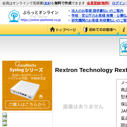
会員はオンラインで見積書(
)を
無料で作成
できます
会員登録(無料)
ログイン
見本
法人のお客様 請求書払いのご案内
学校・官公庁のお客様 校費・公費
研究機関のお客様 科研費払いのご案
Rextron Technology Rex
メ
商
型
保
J
返
関