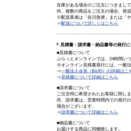
在庫がある場合のご注文につきまし
尚、複数の商品をご注文の場合、発
※配送業者は「佐川急便」または「
⇒
配送について詳しくはこちら
見積書・請求書・納品書等の発行に
■見積書について
ぷらっとオンラインでは、24時間い
※オンライン見積書発行には、一般法人
⇒
一般法人会員（BizID）の詳細はこ
⇒
見積書について詳細はこちら
■請求書について
ご注文時に希望されたお客様に関し
尚、請求書は、営業時間内での発行
場合がございます。
⇒
請求書について詳細はこちら
■納品書について
お届けする商品に同梱致します。