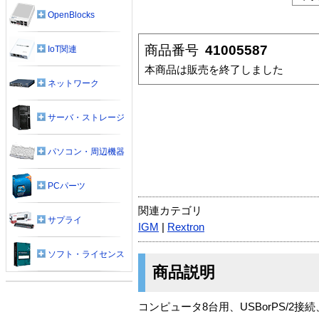
OpenBlocks
商品番号
41005587
IoT関連
本商品は販売を終了しました
ネットワーク
サーバ・ストレージ
パソコン・周辺機器
PCパーツ
関連カテゴリ
サプライ
IGM
|
Rextron
ソフト・ライセンス
商品説明
コンピュータ8台用、USBorPS/2接続