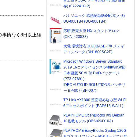
富士通 POS-Cサーマルロール紙(高保
存) (0722410-P)
パナソニック 感熱記録紙B4(6本入り)
UG-0001B4 (UG-0001B4)
応研 販売大臣 NX スタンドアロン
の事情なく8日以上経
(OKN-423533)
大電 環境対応 1000BASE-T/X メディ
アコンバータ (DN1800SG2E)
Microsoft Windows Server Standard
2019 16コアライセンス 64bitWin対応
日本語版 5CAL付 DVDパッケージ
(P73-07691)
IDEC AUTO-ID SOLUTIONS バッテリ
ー BP-007 (BP-007)
TP-Link AX1800 壁面埋め込み型 Wi-Fi
6アクセスポイント (EAP615-WALL)
PLAT'HOME OpenBlocks IX9 Debian
10搭載モデル (OBSIX9/D10A)
PLAT'HOME EasyBlocks Syslog 120G
サブスクリプション(保守サービス) 1年