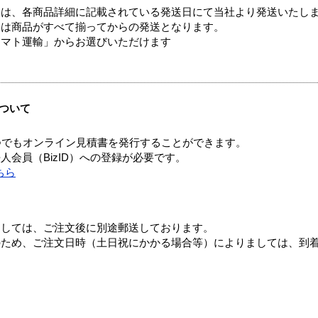
ては、各商品詳細に記載されている発送日にて当社より発送いたし
送は商品がすべて揃ってからの発送となります。
ヤマト運輸」からお選びいただけます
ついて
つでもオンライン見積書を発行することができます。
会員（BizID）への登録が必要です。
ちら
ましては、ご注文後に別途郵送しております。
のため、ご注文日時（土日祝にかかる場合等）によりましては、到