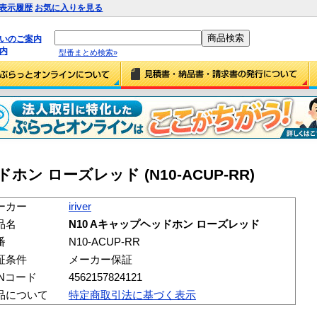
表示履歴
お気に入りを見る
払いのご案内
内
型番まとめ検索»
ッドホン ローズレッド (N10-ACUP-RR)
ーカー
iriver
品名
N10 Aキャップヘッドホン ローズレッド
番
N10-ACUP-RR
証条件
メーカー保証
ANコード
4562157824121
品について
特定商取引法に基づく表示