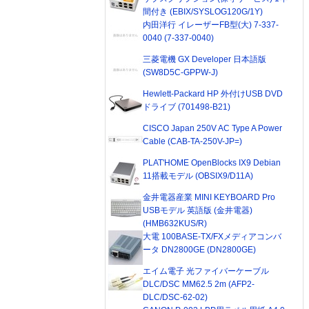
間付き (EBIX/SYSLOG120G/1Y)
内田洋行 イレーザーFB型(大) 7-337-
0040 (7-337-0040)
三菱電機 GX Developer 日本語版
(SW8D5C-GPPW-J)
Hewlett-Packard HP 外付けUSB DVD
ドライブ (701498-B21)
CISCO Japan 250V AC Type A Power
Cable (CAB-TA-250V-JP=)
PLAT'HOME OpenBlocks IX9 Debian
11搭載モデル (OBSIX9/D11A)
金井電器産業 MINI KEYBOARD Pro
USBモデル 英語版 (金井電器)
(HMB632KUS/R)
大電 100BASE-TX/FXメディアコンバ
ータ DN2800GE (DN2800GE)
エイム電子 光ファイバーケーブル
DLC/DSC MM62.5 2m (AFP2-
DLC/DSC-62-02)