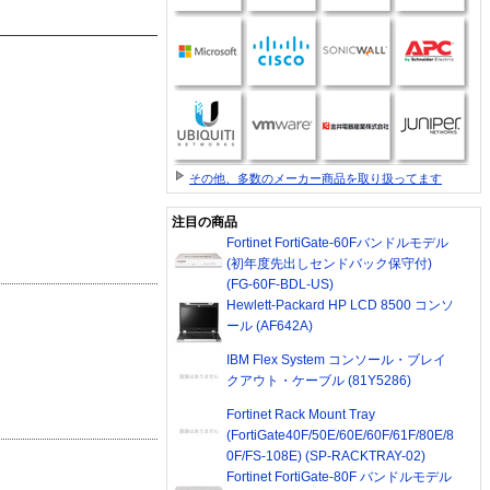
その他、多数のメーカー商品を取り扱ってます
注目の商品
Fortinet FortiGate-60Fバンドルモデル
(初年度先出しセンドバック保守付)
(FG-60F-BDL-US)
Hewlett-Packard HP LCD 8500 コンソ
ール (AF642A)
IBM Flex System コンソール・ブレイ
クアウト・ケーブル (81Y5286)
Fortinet Rack Mount Tray
(FortiGate40F/50E/60E/60F/61F/80E/8
0F/FS-108E) (SP-RACKTRAY-02)
Fortinet FortiGate-80F バンドルモデル