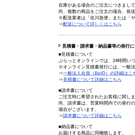
在庫がある場合のご注文につきまし
尚、複数の商品をご注文の場合、発
※配送業者は「佐川急便」または「
⇒
配送について詳しくはこちら
見積書・請求書・納品書等の発行に
■見積書について
ぷらっとオンラインでは、24時間い
※オンライン見積書発行には、一般法人
⇒
一般法人会員（BizID）の詳細はこ
⇒
見積書について詳細はこちら
■請求書について
ご注文時に希望されたお客様に関し
尚、請求書は、営業時間内での発行
場合がございます。
⇒
請求書について詳細はこちら
■納品書について
お届けする商品に同梱致します。