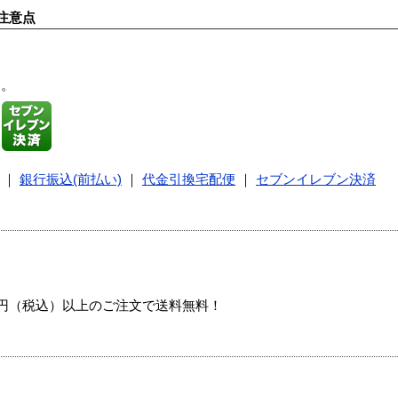
注意点
す。
｜
銀行振込(前払い)
｜
代金引換宅配便
｜
セブンイレブン決済
00円（税込）以上のご注文で送料無料！