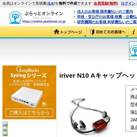
会員はオンラインで見積書(
)を
無料で作成
できます
会員登録(無料)
ログイン
見本
法人のお客様 請求書払いのご案内
学校・官公庁のお客様 校費・公費
研究機関のお客様 科研費払いのご案
iriver N10 Aキャップヘ
メ
商
型
保
J
返