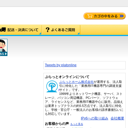
Tweets by platonline
ぷらっとオンラインについて
ぷらっとホーム株式会社
が運用する、法人取
引に特化した「業務用IT機器専門の調達支援
サイト」です。
1999年よりネットワーク機器、サーバ、スト
レージ、パソコン周辺機器、PCパーツ、ソフトウェ
ア、ライセンスなど、業務用IT機器中心に販売。品揃え
は業界トップクラスの約5.5万点です。法人取引に特化
し、学校・官公庁・一般法人のお客様の請求書後払いに
も対応しています。
IPv6への取り組み
会社概要
お客様からの声
もっと見る