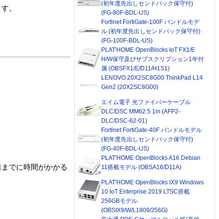
(初年度先出しセンドバック保守付)
ます。
(FG-80F-BDL-US)
Fortinet FortiGate-100F バンドルモデ
ル (初年度先出しセンドバック保守付)
(FG-100F-BDL-US)
PLAT'HOME OpenBlocks IoT FX1/E
H/W保守及びサブスクリプション1年付
属 (OBSFX1/E/D11/H1S1)
LENOVO 20X2SC8G00 ThinkPad L14
Gen2 (20X2SC8G00)
エイム電子 光ファイバーケーブル
DLC/DSC MM62.5 1m (AFP2-
DLC/DSC-62-01)
Fortinet FortiGate-40F バンドルモデル
(初年度先出しセンドバック保守付)
(FG-40F-BDL-US)
PLAT'HOME OpenBlocks A16 Debian
着までに時間がかかる
11搭載モデル (OBSA16/D11A)
PLAT'HOME OpenBlocks IX9 Windows
10 IoT Enterprise 2019 LTSC搭載
256GBモデル
(OBSIX9/W/L1809/256G)