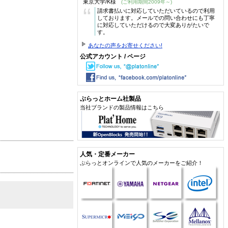
東京大学/K様
(ご利用期間2009年～)
“
請求書払いに対応していただいているので利用
しております。メールでの問い合わせにも丁寧
に対応していただけるので大変ありがたいで
す。
あなたの声をお寄せください!
公式アカウント / ページ
ぷらっとホーム社製品
当社ブランドの製品情報はこちら
人気・定番メーカー
ぷらっとオンラインで人気のメーカーをご紹介！