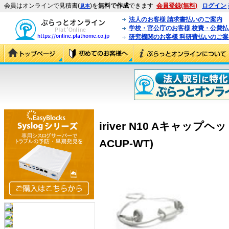
会員はオンラインで見積書(
)を
無料で作成
できます
会員登録(無料)
ログイン
見本
法人のお客様 請求書払いのご案内
学校・官公庁のお客様 校費・公費
研究機関のお客様 科研費払いのご案
iriver N10 Aキャップヘ
ACUP-WT)