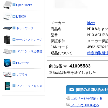
OpenBlocks
IoT関連
メーカー
iriver
ネットワーク
商品名
N10 Aキ
型番
N10-ACUP-
サーバ・ストレージ
保証条件
メーカー保
JANコード
4562157821
パソコン・周辺機器
返品について
特定商取引
PCパーツ
商品番号
41005583
本商品は販売を終了しました
サプライ
ソフト・ライセンス
このページを印刷する
メールでURLを送る