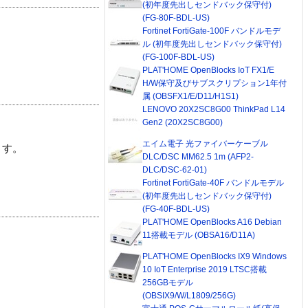
(初年度先出しセンドバック保守付)
(FG-80F-BDL-US)
Fortinet FortiGate-100F バンドルモデ
ル (初年度先出しセンドバック保守付)
(FG-100F-BDL-US)
PLAT'HOME OpenBlocks IoT FX1/E
H/W保守及びサブスクリプション1年付
属 (OBSFX1/E/D11/H1S1)
LENOVO 20X2SC8G00 ThinkPad L14
Gen2 (20X2SC8G00)
エイム電子 光ファイバーケーブル
ます。
DLC/DSC MM62.5 1m (AFP2-
DLC/DSC-62-01)
Fortinet FortiGate-40F バンドルモデル
(初年度先出しセンドバック保守付)
(FG-40F-BDL-US)
PLAT'HOME OpenBlocks A16 Debian
11搭載モデル (OBSA16/D11A)
PLAT'HOME OpenBlocks IX9 Windows
10 IoT Enterprise 2019 LTSC搭載
256GBモデル
(OBSIX9/W/L1809/256G)