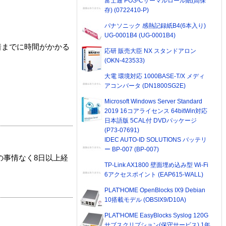
富士通 POS-Cサーマルロール紙(高保
存) (0722410-P)
パナソニック 感熱記録紙B4(6本入り)
UG-0001B4 (UG-0001B4)
着までに時間がかかる
応研 販売大臣 NX スタンドアロン
(OKN-423533)
大電 環境対応 1000BASE-T/X メディ
アコンバータ (DN1800SG2E)
Microsoft Windows Server Standard
2019 16コアライセンス 64bitWin対応
日本語版 5CAL付 DVDパッケージ
(P73-07691)
IDEC AUTO-ID SOLUTIONS バッテリ
ー BP-007 (BP-007)
の事情なく8日以上経
TP-Link AX1800 壁面埋め込み型 Wi-Fi
6アクセスポイント (EAP615-WALL)
PLAT'HOME OpenBlocks IX9 Debian
10搭載モデル (OBSIX9/D10A)
PLAT'HOME EasyBlocks Syslog 120G
サブスクリプション(保守サービス) 1年