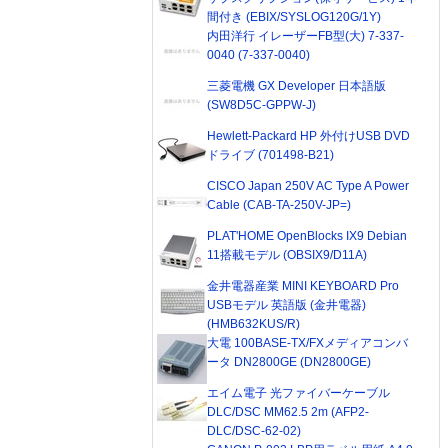
間付き (EBIX/SYSLOG120G/1Y)
内田洋行 イレーザーFB型(大) 7-337-
0040 (7-337-0040)
三菱電機 GX Developer 日本語版
(SW8D5C-GPPW-J)
Hewlett-Packard HP 外付けUSB DVD
ドライブ (701498-B21)
CISCO Japan 250V AC Type A Power
Cable (CAB-TA-250V-JP=)
PLAT'HOME OpenBlocks IX9 Debian
11搭載モデル (OBSIX9/D11A)
金井電器産業 MINI KEYBOARD Pro
USBモデル 英語版 (金井電器)
(HMB632KUS/R)
大電 100BASE-TX/FXメディアコンバ
ータ DN2800GE (DN2800GE)
エイム電子 光ファイバーケーブル
DLC/DSC MM62.5 2m (AFP2-
DLC/DSC-62-02)