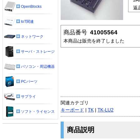
OpenBlocks
返
IoT関連
商品番号
41005564
ネットワーク
本商品は販売を終了しました
サーバ・ストレージ
パソコン・周辺機器
PCパーツ
サプライ
関連カテゴリ
キーボード
|
TK
|
TK-LU2
ソフト・ライセンス
商品説明