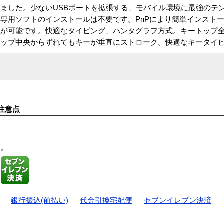
蔵しました。少ないUSBポートを拡張する、モバイル環境に最強のテンキ
専用ソフトのインストールは不要です。PnPにより簡単インストー
しが可能です。快適なタイピング、パンタグラフ方式。キートップ
トップ中央からずれてもキーが垂直にストローク。快適なキータイ
注意点
す。
｜
銀行振込(前払い)
｜
代金引換宅配便
｜
セブンイレブン決済