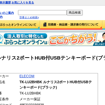
表示履歴
お気に入りを見る
払いのご案内
内
型番まとめ検索»
BK ルナリス2ポートHUB付USBテンキーボード(ブラ
ーカー
ELECOM
品名
TK-LU2BHBK ルナリス2ポートHUB付USBテ
ンキーボード(ブラック)
番
TK-LU2BHBK
証条件
メーカー保証
ANコード
4953103156838