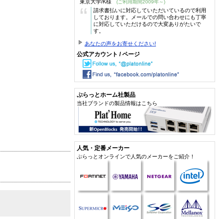
東京大学/K様
(ご利用期間2009年～)
“
請求書払いに対応していただいているので利用
しております。メールでの問い合わせにも丁寧
に対応していただけるので大変ありがたいで
す。
あなたの声をお寄せください!
公式アカウント / ページ
ぷらっとホーム社製品
当社ブランドの製品情報はこちら
人気・定番メーカー
ぷらっとオンラインで人気のメーカーをご紹介！