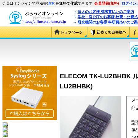
会員はオンラインで見積書(
)を
無料で作成
できます
会員登録(無料)
ログイン
見本
法人のお客様 請求書払いのご案内
学校・官公庁のお客様 校費・公費
研究機関のお客様 科研費払いのご案
ELECOM TK-LU2BH
LU2BHBK)
メ
商
型
保
J