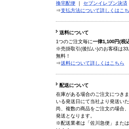
換宅配便
｜
セブンイレブン決済
⇒
支払方法について詳しくはこ
送料について
1つのご注文毎に
一律1,100円(税
※売掛取引(後払い)のお客様は33
無料！
⇒
送料について詳しくはこちら
配送について
在庫がある場合のご注文につき
いる発送日にて当社より発送い
尚、複数の商品をご注文の場合
発送となります。
※配送業者は「佐川急便」また