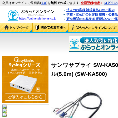
会員はオンラインで見積書(
)を
無料で作成
できます
会員登録(無料)
ログイン
見本
法人のお客様 請求書払いのご案内
学校・官公庁のお客様 校費・公費
研究機関のお客様 科研費払いのご案
サンワサプライ SW-KA5
ル(5.0m) (SW-KA500)