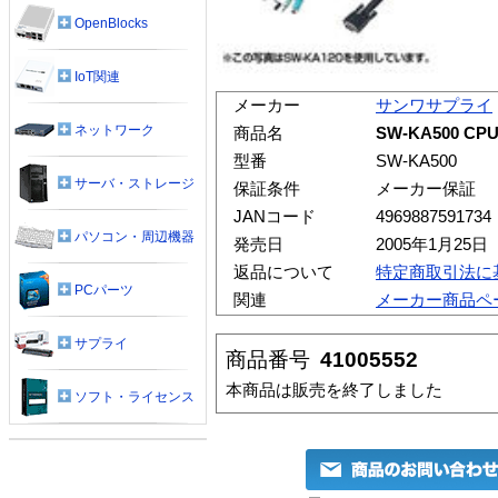
OpenBlocks
IoT関連
メーカー
サンワサプライ
ネットワーク
商品名
SW-KA500 C
型番
SW-KA500
サーバ・ストレージ
保証条件
メーカー保証
JANコード
4969887591734
パソコン・周辺機器
発売日
2005年1月25日
返品について
特定商取引法に
PCパーツ
関連
メーカー商品ペ
サプライ
商品番号
41005552
本商品は販売を終了しました
ソフト・ライセンス