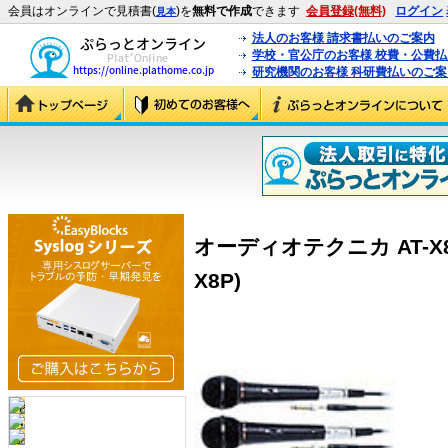
会員はオンラインで見積書(
)を
無料で作成
できます
会員登録(無料)
ログイン
見本
法人のお客様 請求書払いのご案内
学校・官公庁のお客様 校費・公費
研究機関のお客様 科研費払いのご案
オーディオテクニカ AT-X8
X8P)