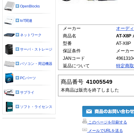
OpenBlocks
IoT関連
メーカー
オーディ
ネットワーク
商品名
AT-X8
型番
AT-X8P
サーバ・ストレージ
保証条件
メーカー
JANコード
4961310
パソコン・周辺機器
返品について
特定商取
PCパーツ
商品番号
41005549
本商品は販売を終了しました
サプライ
ソフト・ライセンス
このページを印刷する
メールでURLを送る