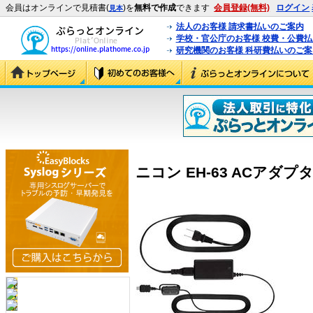
会員はオンラインで見積書(
)を
無料で作成
できます
会員登録(無料)
ログイン
見本
法人のお客様 請求書払いのご案内
学校・官公庁のお客様 校費・公費
研究機関のお客様 科研費払いのご案
ニコン EH-63 ACアダプター