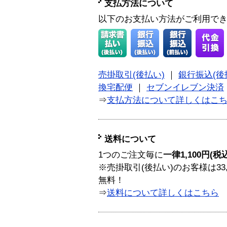
支払方法について
以下のお支払い方法がご利用で
売掛取引(後払い)
｜
銀行振込(後
換宅配便
｜
セブンイレブン決済
⇒
支払方法について詳しくはこ
送料について
1つのご注文毎に
一律1,100円(税
※売掛取引(後払い)のお客様は33
無料！
⇒
送料について詳しくはこちら