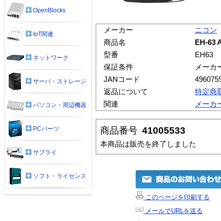
OpenBlocks
メーカー
ニコン
IoT関連
商品名
EH-6
型番
EH63
ネットワーク
保証条件
メーカ
JANコード
496075
サーバ・ストレージ
返品について
特定商
関連
メーカ
パソコン・周辺機器
商品番号
41005533
PCパーツ
本商品は販売を終了しました
サプライ
ソフト・ライセンス
このページを印刷する
メールでURLを送る