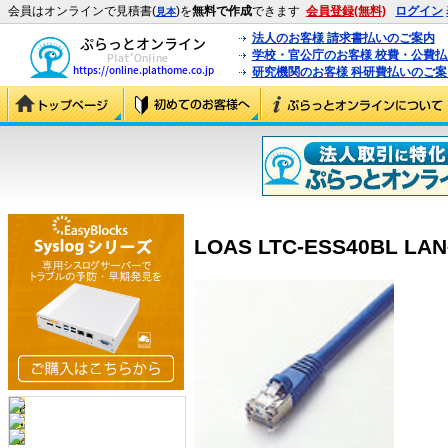
会員はオンラインで見積書(
)を
無料で作成
できます
会員登録(無料)
ログイン
見本
法人のお客様 請求書払いのご案内
学校・官公庁のお客様 校費・公費
研究機関のお客様 科研費払いのご案
LOAS LTC-ESS40BL LA