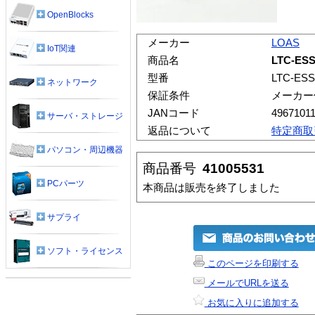
OpenBlocks
メーカー
LOAS
IoT関連
商品名
LTC-ES
型番
LTC-ESS
ネットワーク
保証条件
メーカー
JANコード
4967101
サーバ・ストレージ
返品について
特定商取
パソコン・周辺機器
商品番号
41005531
PCパーツ
本商品は販売を終了しました
サプライ
ソフト・ライセンス
このページを印刷する
メールでURLを送る
お気に入りに追加する