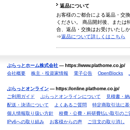
返品について
お客様のご都合による返品・交
ください。 商品開封後、または
合、返品・交換はお受けいたし
⇒
返品について詳しくはこちら
ぷらっとホーム株式会社
—
https://www.plathome.co.jp/
会社概要
株主・投資家情報
電子公告
OpenBlocks
ぷらっとオンライン
—
https://online.plathome.co.jp/
ご利用ガイド
ぷらっとオンラインについて
見積書・納
配送・決済について
よくあるご質問
特定商取引法に基
個人情報取り扱い方針
校費・公費・科研費払い取引のご
IPv6への取り組み
お客様からの声
ご注文の取り消し