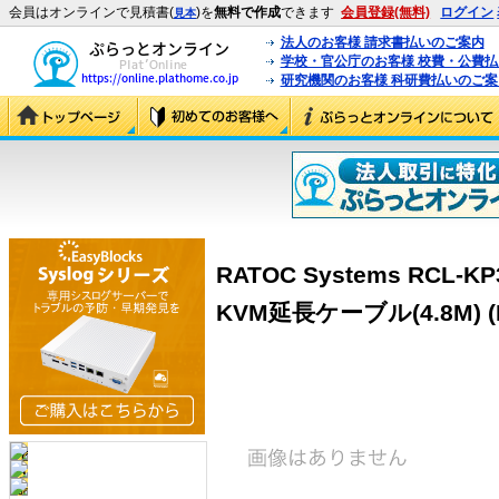
会員はオンラインで見積書(
)を
無料で作成
できます
会員登録(無料)
ログイン
見本
法人のお客様 請求書払いのご案内
学校・官公庁のお客様 校費・公費
研究機関のお客様 科研費払いのご案
RATOC Systems RCL-KP
KVM延長ケーブル(4.8M) (R