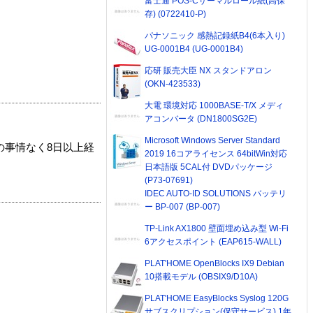
富士通 POS-Cサーマルロール紙(高保
存) (0722410-P)
パナソニック 感熱記録紙B4(6本入り)
UG-0001B4 (UG-0001B4)
応研 販売大臣 NX スタンドアロン
(OKN-423533)
大電 環境対応 1000BASE-T/X メディ
アコンバータ (DN1800SG2E)
Microsoft Windows Server Standard
の事情なく8日以上経
2019 16コアライセンス 64bitWin対応
日本語版 5CAL付 DVDパッケージ
(P73-07691)
IDEC AUTO-ID SOLUTIONS バッテリ
ー BP-007 (BP-007)
TP-Link AX1800 壁面埋め込み型 Wi-Fi
6アクセスポイント (EAP615-WALL)
PLAT'HOME OpenBlocks IX9 Debian
10搭載モデル (OBSIX9/D10A)
PLAT'HOME EasyBlocks Syslog 120G
サブスクリプション(保守サービス) 1年