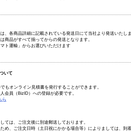
ては、各商品詳細に記載されている発送日にて当社より発送いたし
送は商品がすべて揃ってからの発送となります。
ヤマト運輸」からお選びいただけます
ついて
つでもオンライン見積書を発行することができます。
会員（BizID）への登録が必要です。
ちら
ましては、ご注文後に別途郵送しております。
のため、ご注文日時（土日祝にかかる場合等）によりましては、到