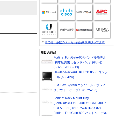
その他、多数のメーカー商品を取り扱ってます
注目の商品
Fortinet FortiGate-60Fバンドルモデル
(初年度先出しセンドバック保守付)
(FG-60F-BDL-US)
Hewlett-Packard HP LCD 8500 コンソ
ール (AF642A)
IBM Flex System コンソール・ブレイ
クアウト・ケーブル (81Y5286)
Fortinet Rack Mount Tray
(FortiGate40F/50E/60E/60F/61F/80E/8
0F/FS-108E) (SP-RACKTRAY-02)
Fortinet FortiGate-80F バンドルモデル