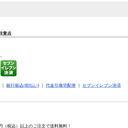
注意点
す。
｜
銀行振込(前払い)
｜
代金引換宅配便
｜
セブンイレブン決済
00円（税込）以上のご注文で送料無料！