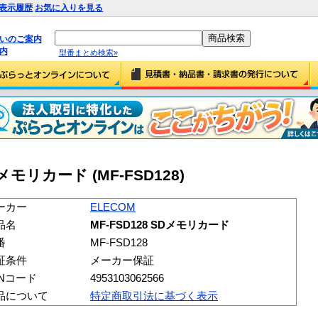
表示履歴
お気に入りを見る
払いのご案内
内
型番まとめ検索»
Dメモリカード (MF-FSD128)
ーカー
ELECOM
品名
MF-FSD128 SDメモリカード
番
MF-FSD128
証条件
メーカー保証
ANコード
4953103062566
品について
特定商取引法に基づく表示