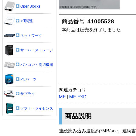
OpenBlocks
商品番号
41005528
IoT関連
本商品は販売を終了しました
ネットワーク
サーバ・ストレージ
パソコン・周辺機器
PCパーツ
関連カテゴリ
サプライ
MF
|
MF-FSD
ソフト・ライセンス
商品説明
連続読み込み速度約7MB/sec、連続書き