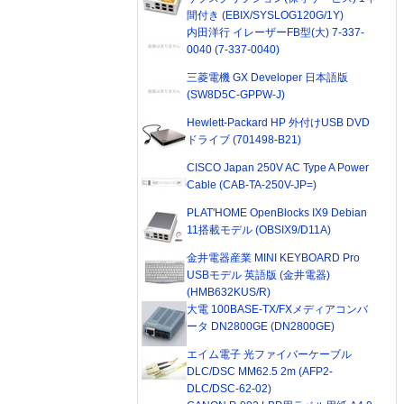
間付き (EBIX/SYSLOG120G/1Y)
内田洋行 イレーザーFB型(大) 7-337-
0040 (7-337-0040)
三菱電機 GX Developer 日本語版
(SW8D5C-GPPW-J)
Hewlett-Packard HP 外付けUSB DVD
ドライブ (701498-B21)
CISCO Japan 250V AC Type A Power
Cable (CAB-TA-250V-JP=)
PLAT'HOME OpenBlocks IX9 Debian
11搭載モデル (OBSIX9/D11A)
金井電器産業 MINI KEYBOARD Pro
USBモデル 英語版 (金井電器)
(HMB632KUS/R)
大電 100BASE-TX/FXメディアコンバ
ータ DN2800GE (DN2800GE)
エイム電子 光ファイバーケーブル
DLC/DSC MM62.5 2m (AFP2-
DLC/DSC-62-02)