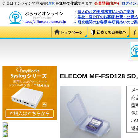
会員はオンラインで見積書(
)を
無料で作成
できます
会員登録(無料)
ログイン
見本
法人のお客様 請求書払いのご案内
学校・官公庁のお客様 校費・公費
研究機関のお客様 科研費払いのご案
ELECOM MF-FSD128 S
メ
商
型
保
J
返