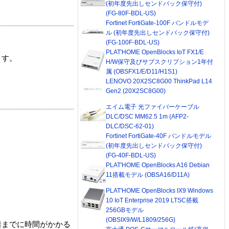
(初年度先出しセンドバック保守付)
(FG-80F-BDL-US)
Fortinet FortiGate-100F バンドルモデ
ル (初年度先出しセンドバック保守付)
(FG-100F-BDL-US)
PLAT'HOME OpenBlocks IoT FX1/E
ます。
H/W保守及びサブスクリプション1年付
属 (OBSFX1/E/D11/H1S1)
LENOVO 20X2SC8G00 ThinkPad L14
Gen2 (20X2SC8G00)
エイム電子 光ファイバーケーブル
DLC/DSC MM62.5 1m (AFP2-
DLC/DSC-62-01)
Fortinet FortiGate-40F バンドルモデル
(初年度先出しセンドバック保守付)
(FG-40F-BDL-US)
PLAT'HOME OpenBlocks A16 Debian
11搭載モデル (OBSA16/D11A)
PLAT'HOME OpenBlocks IX9 Windows
10 IoT Enterprise 2019 LTSC搭載
256GBモデル
(OBSIX9/W/L1809/256G)
着までに時間がかかる