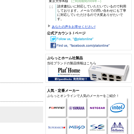
東京大学/K様
(ご利用期間2009年～)
“
請求書払いに対応していただいているので利用
しております。メールでの問い合わせにも丁寧
に対応していただけるので大変ありがたいで
す。
あなたの声をお寄せください!
公式アカウント / ページ
ぷらっとホーム社製品
当社ブランドの製品情報はこちら
人気・定番メーカー
ぷらっとオンラインで人気のメーカーをご紹介！