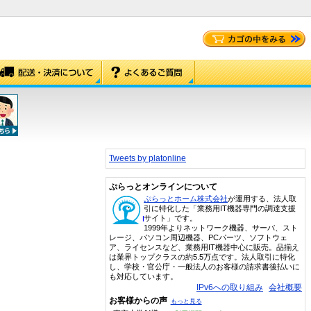
Tweets by platonline
ぷらっとオンラインについて
ぷらっとホーム株式会社
が運用する、法人取
引に特化した「業務用IT機器専門の調達支援
サイト」です。
1999年よりネットワーク機器、サーバ、スト
レージ、パソコン周辺機器、PCパーツ、ソフトウェ
ア、ライセンスなど、業務用IT機器中心に販売。品揃え
は業界トップクラスの約5.5万点です。法人取引に特化
し、学校・官公庁・一般法人のお客様の請求書後払いに
も対応しています。
IPv6への取り組み
会社概要
お客様からの声
もっと見る