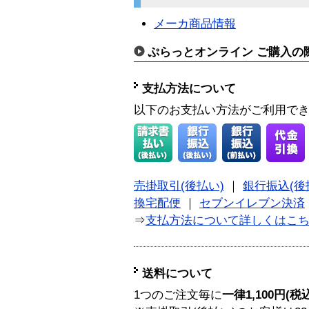
メーカ商品情報
ぷらっとオンライン ご購入の
支払方法について
以下のお支払い方法がご利用で
売掛取引(後払い)
｜
銀行振込(後
換宅配便
｜
セブンイレブン決済
⇒
支払方法について詳しくはこ
送料について
1つのご注文毎に
一律1,100円(税