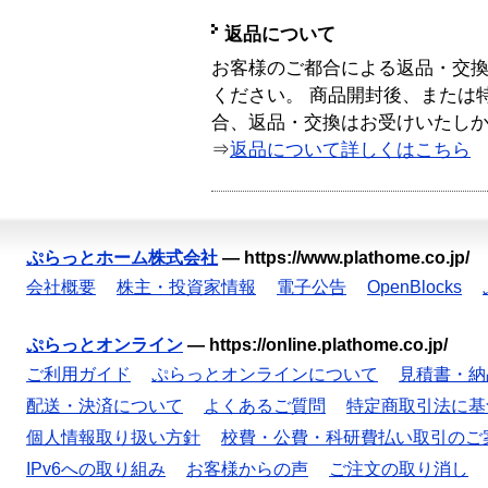
返品について
お客様のご都合による返品・交
ください。 商品開封後、または
合、返品・交換はお受けいたし
⇒
返品について詳しくはこちら
ぷらっとホーム株式会社
—
https://www.plathome.co.jp/
会社概要
株主・投資家情報
電子公告
OpenBlocks
ぷらっとオンライン
—
https://online.plathome.co.jp/
ご利用ガイド
ぷらっとオンラインについて
見積書・納
配送・決済について
よくあるご質問
特定商取引法に基
個人情報取り扱い方針
校費・公費・科研費払い取引のご
IPv6への取り組み
お客様からの声
ご注文の取り消し