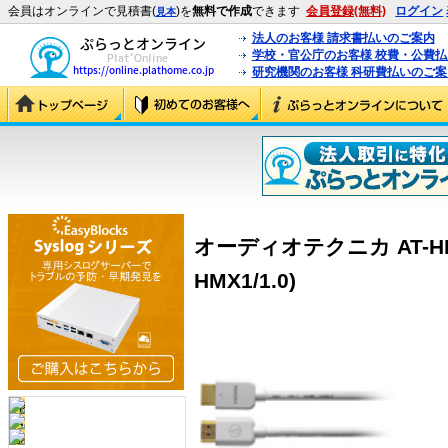
会員はオンラインで見積書(
)を
無料で作成
できます
会員登録(無料)
ログイン
見本
法人のお客様 請求書払いのご案内
学校・官公庁のお客様 校費・公費
研究機関のお客様 科研費払いのご案
オーディオテクニカ AT-HMX1
HMX1/1.0)