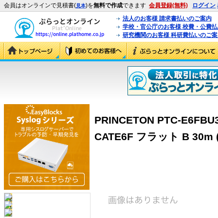
会員はオンラインで見積書(
)を
無料で作成
できます
会員登録(無料)
ログイン
見本
法人のお客様 請求書払いのご案内
学校・官公庁のお客様 校費・公費
研究機関のお客様 科研費払いのご案
PRINCETON PTC-E6F
CATE6F フラット B 30m (