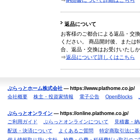
⇒
納品書について詳細はこちら
返品について
お客様のご都合による返品・交
ください。 商品開封後、または
合、返品・交換はお受けいたし
⇒
返品について詳しくはこちら
ぷらっとホーム株式会社
—
https://www.plathome.co.jp/
会社概要
株主・投資家情報
電子公告
OpenBlocks
ぷらっとオンライン
—
https://online.plathome.co.jp/
ご利用ガイド
ぷらっとオンラインについて
見積書・納
配送・決済について
よくあるご質問
特定商取引法に基
個人情報取り扱い方針
校費・公費・科研費払い取引のご