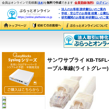
会員はオンラインで見積書(
)を
無料で作成
できます
会員登録(無料)
ログイン
見本
法人のお客様 請求書払いのご案内
学校・官公庁のお客様 校費・公費
研究機関のお客様 科研費払いのご案
サンワサプライ KB-T5FL-
ーブル単線(ライトグレー) (K