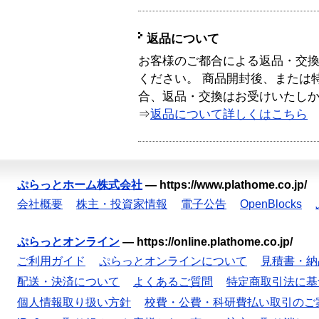
返品について
お客様のご都合による返品・交
ください。 商品開封後、または
合、返品・交換はお受けいたし
⇒
返品について詳しくはこちら
ぷらっとホーム株式会社
—
https://www.plathome.co.jp/
会社概要
株主・投資家情報
電子公告
OpenBlocks
ぷらっとオンライン
—
https://online.plathome.co.jp/
ご利用ガイド
ぷらっとオンラインについて
見積書・納
配送・決済について
よくあるご質問
特定商取引法に基
個人情報取り扱い方針
校費・公費・科研費払い取引のご