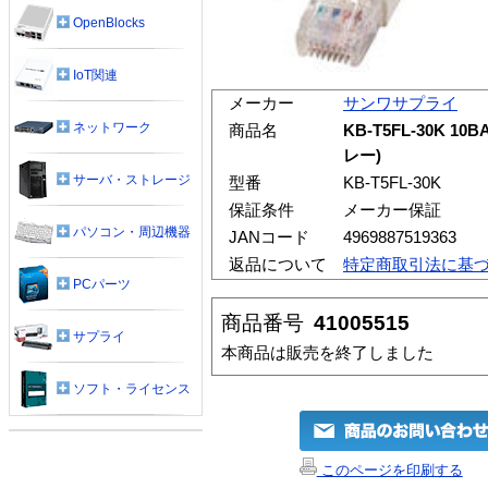
OpenBlocks
IoT関連
メーカー
サンワサプライ
ネットワーク
商品名
KB-T5FL-30K 
レー)
サーバ・ストレージ
型番
KB-T5FL-30K
保証条件
メーカー保証
パソコン・周辺機器
JANコード
4969887519363
返品について
特定商取引法に基
PCパーツ
商品番号
41005515
サプライ
本商品は販売を終了しました
ソフト・ライセンス
このページを印刷する