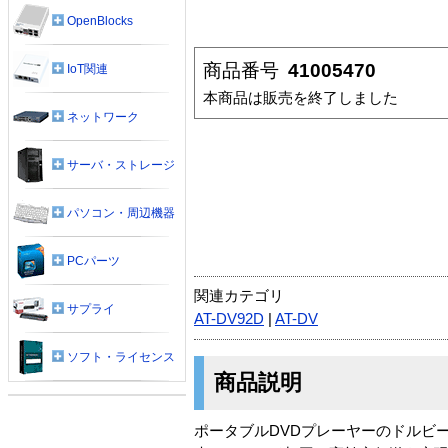
OpenBlocks
商品番号
41005470
IoT関連
本商品は販売を終了しました
ネットワーク
サーバ・ストレージ
パソコン・周辺機器
PCパーツ
関連カテゴリ
サプライ
AT-DV92D
|
AT-DV
ソフト・ライセンス
商品説明
ポータブルDVDプレーヤーのドルビ