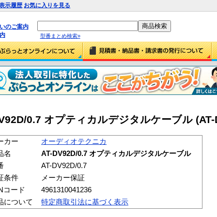
表示履歴
お気に入りを見る
払いのご案内
内
型番まとめ検索»
2D/0.7 オプティカルデジタルケーブル (AT-DV9
ーカー
オーディオテクニカ
品名
AT-DV92D/0.7 オプティカルデジタルケーブル
番
AT-DV92D/0.7
証条件
メーカー保証
ANコード
4961310041236
品について
特定商取引法に基づく表示