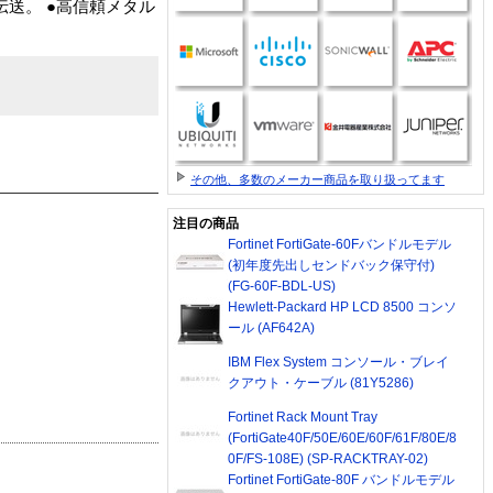
伝送。 ●高信頼メタル
その他、多数のメーカー商品を取り扱ってます
注目の商品
Fortinet FortiGate-60Fバンドルモデル
(初年度先出しセンドバック保守付)
(FG-60F-BDL-US)
Hewlett-Packard HP LCD 8500 コンソ
ール (AF642A)
IBM Flex System コンソール・ブレイ
クアウト・ケーブル (81Y5286)
Fortinet Rack Mount Tray
(FortiGate40F/50E/60E/60F/61F/80E/8
0F/FS-108E) (SP-RACKTRAY-02)
Fortinet FortiGate-80F バンドルモデル