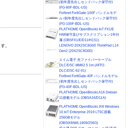
(初年度先出しセンドバック保守付)
(FG-80F-BDL-US)
Fortinet FortiGate-100F バンドルモデ
ル (初年度先出しセンドバック保守付)
(FG-100F-BDL-US)
PLAT'HOME OpenBlocks IoT FX1/E
H/W保守及びサブスクリプション1年付
属 (OBSFX1/E/D11/H1S1)
LENOVO 20X2SC8G00 ThinkPad L14
ます。
Gen2 (20X2SC8G00)
エイム電子 光ファイバーケーブル
DLC/DSC MM62.5 1m (AFP2-
DLC/DSC-62-01)
Fortinet FortiGate-40F バンドルモデル
(初年度先出しセンドバック保守付)
(FG-40F-BDL-US)
PLAT'HOME OpenBlocks A16 Debian
11搭載モデル (OBSA16/D11A)
PLAT'HOME OpenBlocks IX9 Windows
10 IoT Enterprise 2019 LTSC搭載
256GBモデル
(OBSIX9/W/L1809/256G)