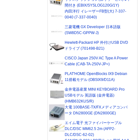
間付き (EBIX/SYSLOG120G/1Y)
内田洋行 イレーザーFB型(大) 7-337-
0040 (7-337-0040)
三菱電機 GX Developer 日本語版
(SW8D5C-GPPW-J)
Hewlett-Packard HP 外付けUSB DVD
ドライブ (701498-B21)
CISCO Japan 250V AC Type A Power
Cable (CAB-TA-250V-JP=)
PLAT'HOME OpenBlocks IX9 Debian
11搭載モデル (OBSIX9/D11A)
金井電器産業 MINI KEYBOARD Pro
USBモデル 英語版 (金井電器)
(HMB632KUS/R)
大電 100BASE-TX/FXメディアコンバ
ータ DN2800GE (DN2800GE)
エイム電子 光ファイバーケーブル
DLC/DSC MM62.5 2m (AFP2-
DLC/DSC-62-02)