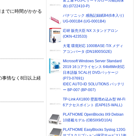
富士通 POS-Cサーマルロール紙(高保
存) (0722410-P)
着までに時間がかかる
パナソニック 感熱記録紙B4(6本入り)
UG-0001B4 (UG-0001B4)
応研 販売大臣 NX スタンドアロン
(OKN-423533)
大電 環境対応 1000BASE-T/X メディ
アコンバータ (DN1800SG2E)
Microsoft Windows Server Standard
2019 16コアライセンス 64bitWin対応
日本語版 5CAL付 DVDパッケージ
の事情なく8日以上経
(P73-07691)
IDEC AUTO-ID SOLUTIONS バッテリ
ー BP-007 (BP-007)
TP-Link AX1800 壁面埋め込み型 Wi-Fi
6アクセスポイント (EAP615-WALL)
PLAT'HOME OpenBlocks IX9 Debian
10搭載モデル (OBSIX9/D10A)
PLAT'HOME EasyBlocks Syslog 120G
サブスクリプション(保守サービス) 1年