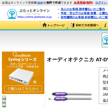
会員はオンラインで見積書(
)を
無料で作成
できます
会員登録(無料)
ログイン
見本
法人のお客様 請求書払いのご案内
学校・官公庁のお客様 校費・公費
研究機関のお客様 科研費払いのご案
オーディオテクニカ AT-DV9
メ
商
型
保
J
返