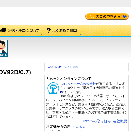
Tweets by platonline
2D/0.7)
ぷらっとオンラインについて
ぷらっとホーム株式会社
が運用する、法人取
引に特化した「業務用IT機器専門の調達支援
サイト」です。
1999年よりネットワーク機器、サーバ、スト
レージ、パソコン周辺機器、PCパーツ、ソフトウェ
ア、ライセンスなど、業務用IT機器中心に販売。品揃え
は業界トップクラスの約5.5万点です。法人取引に特化
し、学校・官公庁・一般法人のお客様の請求書後払いに
も対応しています。
IPv6への取り組み
会社概要
お客様からの声
もっと見る