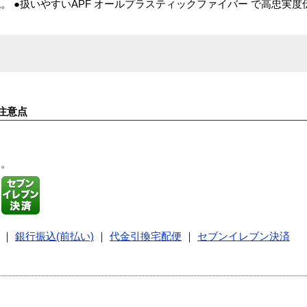
 ●扱いやすいAPF オールプラスティックファイバー で高忠実度
注意点
す。
｜
銀行振込(前払い)
｜
代金引換宅配便
｜
セブンイレブン決済