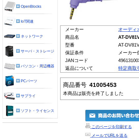
OpenBlocks
IoT関連
メーカー
オーディ
ネットワーク
商品名
AT-DV8
型番
AT-DV81V
サーバ・ストレージ
保証条件
メーカー
JANコード
49613100
パソコン・周辺機器
返品について
特定商取
PCパーツ
商品番号
41005453
本商品は販売を終了しました
サプライ
ソフト・ライセンス
このページを印刷する
メールでURLを送る