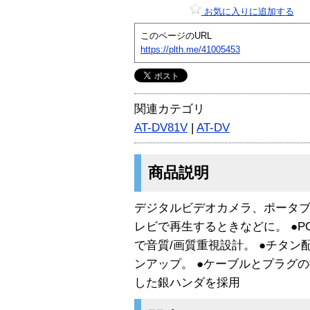
お気に入りに追加する
このページのURL
https://plth.me/41005453
関連カテゴリ
AT-DV81V
|
AT-DV
商品説明
デジタルビデオカメラ、ポータブル
レビで再生するときなどに。 ●PC
で音質/画質重視設計。 ●チタ
ンアップ。 ●ケーブルとプラグ
した銀ハンダを採用