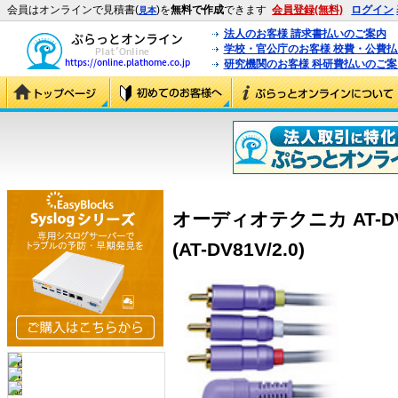
会員はオンラインで見積書(
)を
無料で作成
できます
会員登録(無料)
ログイン
見本
法人のお客様 請求書払いのご案内
学校・官公庁のお客様 校費・公費
研究機関のお客様 科研費払いのご案
オーディオテクニカ AT-DV
(AT-DV81V/2.0)