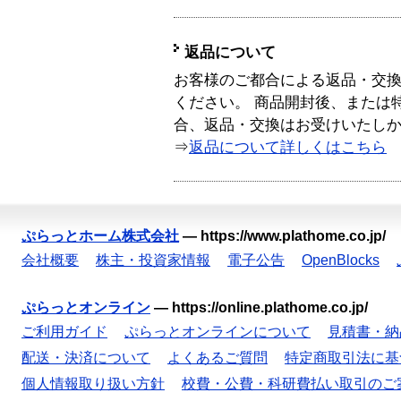
返品について
お客様のご都合による返品・交
ください。 商品開封後、または
合、返品・交換はお受けいたし
⇒
返品について詳しくはこちら
ぷらっとホーム株式会社
—
https://www.plathome.co.jp/
会社概要
株主・投資家情報
電子公告
OpenBlocks
ぷらっとオンライン
—
https://online.plathome.co.jp/
ご利用ガイド
ぷらっとオンラインについて
見積書・納
配送・決済について
よくあるご質問
特定商取引法に基
個人情報取り扱い方針
校費・公費・科研費払い取引のご