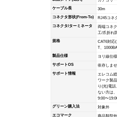
カテゴリー
ケーブル長
30m
コネクタ形状(From-To)
RJ45コネ
コネクタ/ターミネータ
両端コネク
工/爪折れ
規格
CAT6対応(
T、1000B
製品仕様
ヨリ線仕
サポートOS
依存しま
サポート情報
エレコム総
ワーク製品以外
り(光)電
ない方は、0
9:00〜19
グリーン購入法
対象外
エコマーク
商品類型