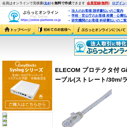
会員はオンラインで見積書(
)を
無料で作成
できます
会員登録(無料)
ログイン
見本
法人のお客様 請求書払いのご案内
学校・官公庁のお客様 校費・公費
研究機関のお客様 科研費払いのご案
ELECOM プロテクタ付 Gi
ーブル(ストレート/30m/ライ