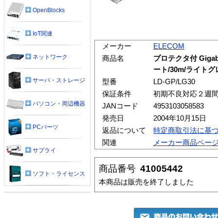
OpenBlocks
IoT関連
メーカー
ELECOM
ネットワーク
商品名
プロテクタ付 Giga
ート/30m/ライトグ
サーバ・ストレージ
型番
LD-GP/LG30
保証条件
初期不良対応２週
パソコン・周辺機器
JANコード
4953103058583
発売日
2004年10月15日
PCパーツ
返品について
特定商取引法に基
関連
メーカー商品ペー
サプライ
商品番号
41005442
ソフト・ライセンス
本商品は販売を終了しました