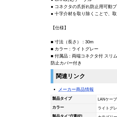
● コネクタの爪折れ防止用可動
● 十字介材を取り除くことで、
【仕様】
■ 寸法（長さ） : 30m
■ カラー : ライトグレー
■ 付属品 : 両端コネクタ付 ス
防止カバー付き
関連リンク
メーカー商品情報
製品タイプ
LANケー
カラー
ライトグ
製品タイプ[選択]