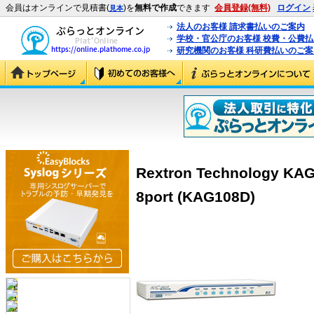
会員はオンラインで見積書(
)を
無料で作成
できます
会員登録(無料)
ログイン
見本
法人のお客様 請求書払いのご案内
学校・官公庁のお客様 校費・公費
研究機関のお客様 科研費払いのご案
Rextron Technology K
8port (KAG108D)