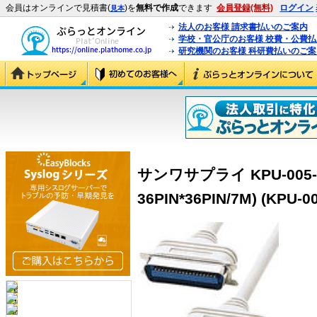
会員はオンラインで見積書(
)を
無料で作成
できます
会員登録(無料)
ログイン
見本
法人のお客様 請求書払いのご案内
学校・官公庁のお客様 校費・公費
研究機関のお客様 科研費払いのご案
サンワサプライ KPU-005
36PIN*36PIN/7M) (KPU-0