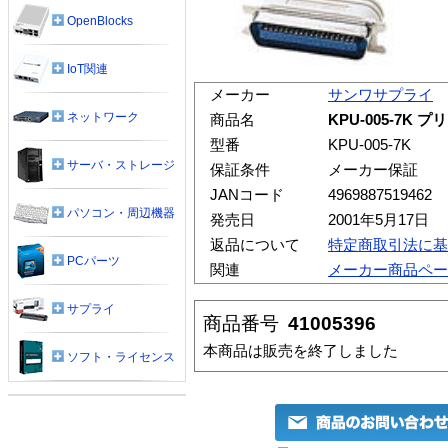
OpenBlocks
IoT関連
メーカー
サンワサプライ
ネットワーク
商品名
KPU-005-7K プ
型番
KPU-005-7K
サーバ・ストレージ
保証条件
メーカー保証
JANコード
4969887519462
パソコン・周辺機器
発売日
2001年5月17日
返品について
特定商取引法に基
PCパーツ
関連
メーカー商品ペー
サプライ
商品番号
41005396
本商品は販売を終了しました
ソフト・ライセンス