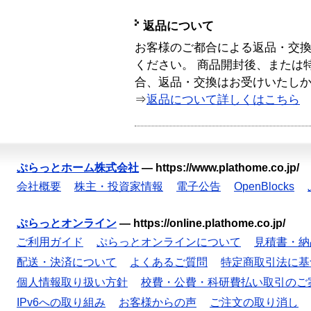
返品について
お客様のご都合による返品・交
ください。 商品開封後、または
合、返品・交換はお受けいたし
⇒
返品について詳しくはこちら
ぷらっとホーム株式会社
—
https://www.plathome.co.jp/
会社概要
株主・投資家情報
電子公告
OpenBlocks
ぷらっとオンライン
—
https://online.plathome.co.jp/
ご利用ガイド
ぷらっとオンラインについて
見積書・納
配送・決済について
よくあるご質問
特定商取引法に基
個人情報取り扱い方針
校費・公費・科研費払い取引のご
IPv6への取り組み
お客様からの声
ご注文の取り消し