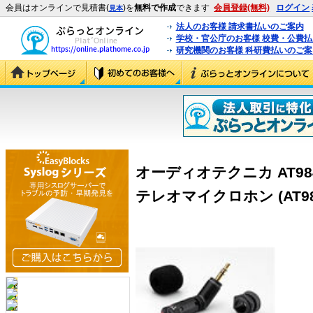
会員はオンラインで見積書(
)を
無料で作成
できます
会員登録(無料)
ログイン
見本
法人のお客様 請求書払いのご案内
学校・官公庁のお客様 校費・公費
研究機関のお客様 科研費払いのご案
オーディオテクニカ AT9
テレオマイクロホン (AT98