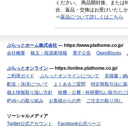
ください。 商品開封後、または
合、返品・交換はお受けいたし
⇒
返品について詳しくはこちら
ぷらっとホーム株式会社
—
https://www.plathome.co.jp/
会社概要
株主・投資家情報
電子公告
OpenBlocks
ぷらっとオンライン
—
https://online.plathome.co.jp/
ご利用ガイド
ぷらっとオンラインについて
見積書・納
配送・決済について
よくあるご質問
特定商取引法に基
個人情報取り扱い方針
校費・公費・科研費払い取引のご
IPv6への取り組み
お客様からの声
ご注文の取り消し
ソーシャルメディア
Twitter公式アカウント
Facebook公式ページ