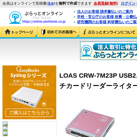
会員はオンラインで見積書(
)を
無料で作成
できます
会員登録(無料)
ログイン
見本
法人のお客様 請求書払いのご案内
学校・官公庁のお客様 校費・公費
研究機関のお客様 科研費払いのご案
LOAS CRW-7M23P U
チカードリーダーライター (C