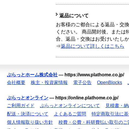
返品について
お客様のご都合による返品・交
ください。 商品開封後、または
合、返品・交換はお受けいたし
⇒
返品について詳しくはこちら
ぷらっとホーム株式会社
—
https://www.plathome.co.jp/
会社概要
株主・投資家情報
電子公告
OpenBlocks
ぷらっとオンライン
—
https://online.plathome.co.jp/
ご利用ガイド
ぷらっとオンラインについて
見積書・納
配送・決済について
よくあるご質問
特定商取引法に基
個人情報取り扱い方針
校費・公費・科研費払い取引のご