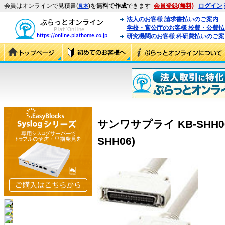
会員はオンラインで見積書(
)を
無料で作成
できます
会員登録(無料)
ログイン
見本
法人のお客様 請求書払いのご案内
学校・官公庁のお客様 校費・公費
研究機関のお客様 科研費払いのご案
サンワサプライ KB-SHH06 
SHH06)