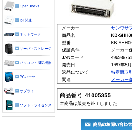
OpenBlocks
IoT関連
メーカー
サンワサ
ネットワーク
商品名
KB-SHH0
型番
KB-SHH0
サーバ・ストレージ
保証条件
メーカー
JANコード
49698875
パソコン・周辺機器
発売日
1997年5月
返品について
特定商取
PCパーツ
関連
メーカー
サプライ
商品番号
41005355
本商品は販売を終了しました
ソフト・ライセンス