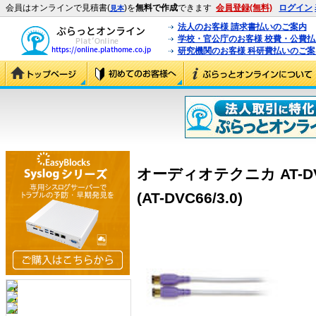
会員はオンラインで見積書(
)を
無料で作成
できます
会員登録(無料)
ログイン
見本
法人のお客様 請求書払いのご案内
学校・官公庁のお客様 校費・公費
研究機関のお客様 科研費払いのご案
オーディオテクニカ AT-DVC
(AT-DVC66/3.0)