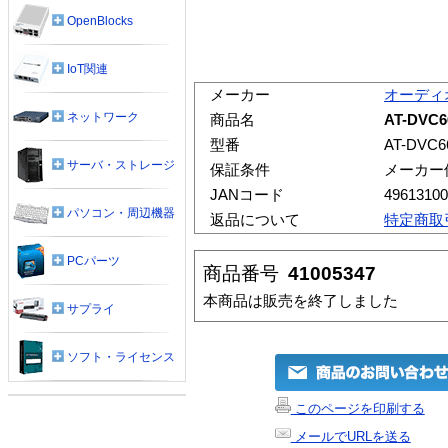
OpenBlocks
IoT関連
メーカー
オーディ
ネットワーク
商品名
AT-DVC6
型番
AT-DVC66
サーバ・ストレージ
保証条件
メーカー
JANコード
49613100
パソコン・周辺機器
返品について
特定商取
PCパーツ
商品番号
41005347
本商品は販売を終了しました
サプライ
ソフト・ライセンス
このページを印刷する
メールでURLを送る