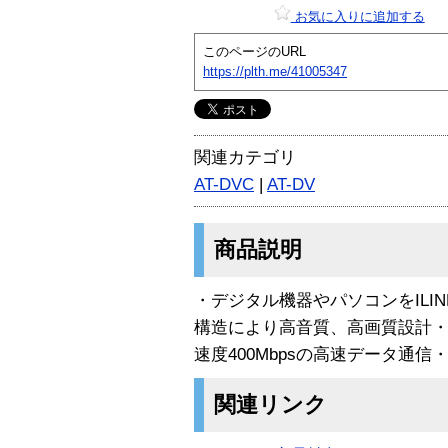
お気に入りに追加する
このページのURL
https://plth.me/41005347
関連カテゴリ
AT-DVC
|
AT-DV
商品説明
・デジタル機器やパソコンをILINK
構造により高音質、高画質設計・2
速度400Mbpsの高速データ通
関連リンク