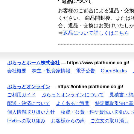
返品について
お客様のご都合による返品・交
ください。 商品開封後、または
合、返品・交換はお受けいたし
⇒
返品について詳しくはこちら
ぷらっとホーム株式会社
—
https://www.plathome.co.jp/
会社概要
株主・投資家情報
電子公告
OpenBlocks
ぷらっとオンライン
—
https://online.plathome.co.jp/
ご利用ガイド
ぷらっとオンラインについて
見積書・納
配送・決済について
よくあるご質問
特定商取引法に基
個人情報取り扱い方針
校費・公費・科研費払い取引のご
IPv6への取り組み
お客様からの声
ご注文の取り消し