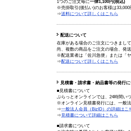
1つのご注文毎に
一律1,100円(税込)
※売掛取引(後払い)のお客様は33,0
⇒
送料について詳しくはこちら
配送について
在庫がある場合のご注文につきまし
尚、複数の商品をご注文の場合、発
※配送業者は「佐川急便」または「
⇒
配送について詳しくはこちら
見積書・請求書・納品書等の発行に
■見積書について
ぷらっとオンラインでは、24時間い
※オンライン見積書発行には、一般法人
⇒
一般法人会員（BizID）の詳細はこ
⇒
見積書について詳細はこちら
■請求書について