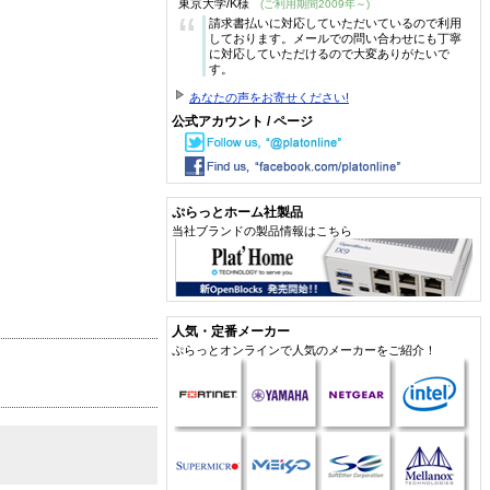
東京大学/K様
(ご利用期間2009年～)
“
請求書払いに対応していただいているので利用
しております。メールでの問い合わせにも丁寧
に対応していただけるので大変ありがたいで
す。
あなたの声をお寄せください!
公式アカウント / ページ
ぷらっとホーム社製品
当社ブランドの製品情報はこちら
人気・定番メーカー
ぷらっとオンラインで人気のメーカーをご紹介！