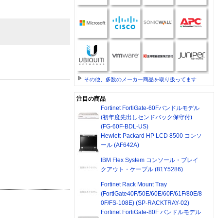
その他、多数のメーカー商品を取り扱ってます
注目の商品
Fortinet FortiGate-60Fバンドルモデル
(初年度先出しセンドバック保守付)
(FG-60F-BDL-US)
Hewlett-Packard HP LCD 8500 コンソ
ール (AF642A)
IBM Flex System コンソール・ブレイ
クアウト・ケーブル (81Y5286)
Fortinet Rack Mount Tray
(FortiGate40F/50E/60E/60F/61F/80E/8
0F/FS-108E) (SP-RACKTRAY-02)
Fortinet FortiGate-80F バンドルモデル