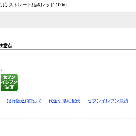
-T対応 ストレート結線レッド 100m
注意点
す。
｜
銀行振込(前払い)
｜
代金引換宅配便
｜
セブンイレブン決済