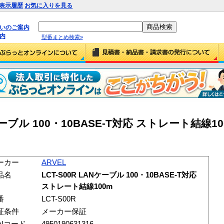
表示履歴
お気に入りを見る
払いのご案内
内
型番まとめ検索»
Nケーブル 100・10BASE-T対応 ストレート結線100
ーカー
ARVEL
品名
LCT-S00R LANケーブル 100・10BASE-T対応
ストレート結線100m
番
LCT-S00R
証条件
メーカー保証
ANコード
4950190631316