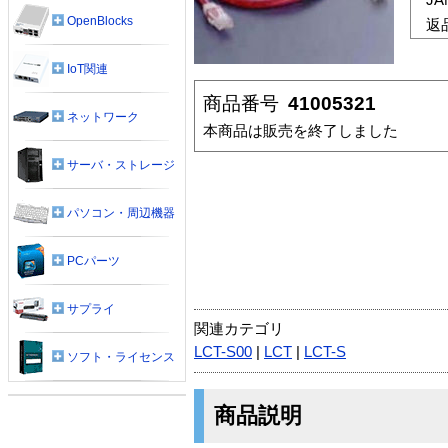
OpenBlocks
返
IoT関連
商品番号
41005321
ネットワーク
本商品は販売を終了しました
サーバ・ストレージ
パソコン・周辺機器
PCパーツ
サプライ
関連カテゴリ
LCT-S00
|
LCT
|
LCT-S
ソフト・ライセンス
商品説明