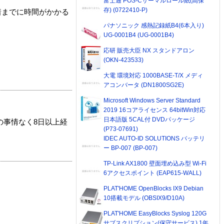
富士通 POS-Cサーマルロール紙(高保
存) (0722410-P)
着までに時間がかかる
パナソニック 感熱記録紙B4(6本入り)
UG-0001B4 (UG-0001B4)
応研 販売大臣 NX スタンドアロン
(OKN-423533)
大電 環境対応 1000BASE-T/X メディ
アコンバータ (DN1800SG2E)
Microsoft Windows Server Standard
2019 16コアライセンス 64bitWin対応
日本語版 5CAL付 DVDパッケージ
の事情なく8日以上経
(P73-07691)
IDEC AUTO-ID SOLUTIONS バッテリ
ー BP-007 (BP-007)
TP-Link AX1800 壁面埋め込み型 Wi-Fi
6アクセスポイント (EAP615-WALL)
PLAT'HOME OpenBlocks IX9 Debian
10搭載モデル (OBSIX9/D10A)
PLAT'HOME EasyBlocks Syslog 120G
サブスクリプション(保守サービス) 1年