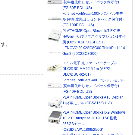
(初年度先出しセンドバック保守付)
(FG-80F-BDL-US)
Fortinet FortiGate-100F バンドルモデ
ル (初年度先出しセンドバック保守付)
(FG-100F-BDL-US)
PLAT'HOME OpenBlocks IoT FX1/E
H/W保守及びサブスクリプション1年付
属 (OBSFX1/E/D11/H1S1)
ます。
LENOVO 20X2SC8G00 ThinkPad L14
Gen2 (20X2SC8G00)
エイム電子 光ファイバーケーブル
DLC/DSC MM62.5 1m (AFP2-
DLC/DSC-62-01)
Fortinet FortiGate-40F バンドルモデル
(初年度先出しセンドバック保守付)
(FG-40F-BDL-US)
PLAT'HOME OpenBlocks A16 Debian
11搭載モデル (OBSA16/D11A)
PLAT'HOME OpenBlocks IX9 Windows
10 IoT Enterprise 2019 LTSC搭載
256GBモデル
(OBSIX9/W/L1809/256G)