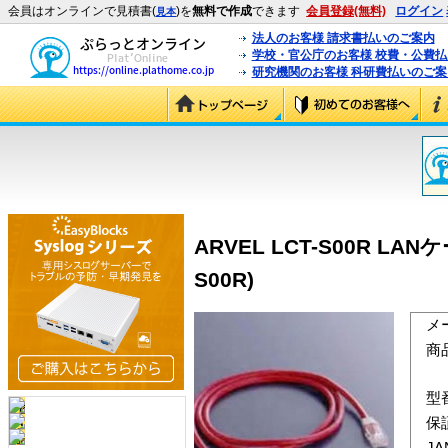
会員はオンラインで見積書(
)を
無料で作成
できます
会員登録(無料)
ログイン
見本
法人のお客様 請求書払いのご案内
学校・官公庁のお客様 校費・公費
研究機関のお客様 科研費払いのご案
ARVEL LCT-S00R LA
S00R)
メ
商
型
保
J