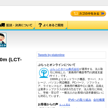
Tweets by platonline
m (LCT-
ぷらっとオンラインについて
ぷらっとホーム株式会社
が運用する、法人取
引に特化した「業務用IT機器専門の調達支援
サイト」です。
1999年よりネットワーク機器、サーバ、スト
レージ、パソコン周辺機器、PCパーツ、ソフトウェ
ア、ライセンスなど、業務用IT機器中心に販売。品揃え
は業界トップクラスの約5.5万点です。法人取引に特化
し、学校・官公庁・一般法人のお客様の請求書後払いに
も対応しています。
IPv6への取り組み
会社概要
お客様からの声
もっと見る