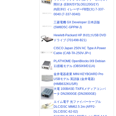
間付き (EBIX/SYSLOG120G/1Y)
内田洋行 イレーザーFB型(大) 7-337-
0040 (7-337-0040)
三菱電機 GX Developer 日本語版
(SW8D5C-GPPW-J)
Hewlett-Packard HP 外付けUSB DVD
ドライブ (701498-B21)
CISCO Japan 250V AC Type A Power
Cable (CAB-TA-250V-JP=)
PLAT'HOME OpenBlocks IX9 Debian
11搭載モデル (OBSIX9/D11A)
金井電器産業 MINI KEYBOARD Pro
USBモデル 英語版 (金井電器)
(HMB632KUS/R)
大電 100BASE-TX/FXメディアコンバ
ータ DN2800GE (DN2800GE)
エイム電子 光ファイバーケーブル
DLC/DSC MM62.5 2m (AFP2-
DLC/DSC-62-02)