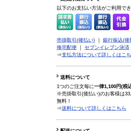
以下のお支払い方法がご利用で
売掛取引(後払い)
｜
銀行振込(後
換宅配便
｜
セブンイレブン決済
⇒
支払方法について詳しくはこ
送料について
1つのご注文毎に
一律1,100円(税
※売掛取引(後払い)のお客様は33
無料！
⇒
送料について詳しくはこちら
配送について