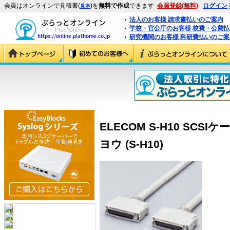
会員はオンラインで見積書(
)を
無料で作成
できます
会員登録(無料)
ログイン
見本
法人のお客様 請求書払いのご案内
学校・官公庁のお客様 校費・公費
研究機関のお客様 科研費払いのご案
ELECOM S-H10 SC
ヨウ (S-H10)