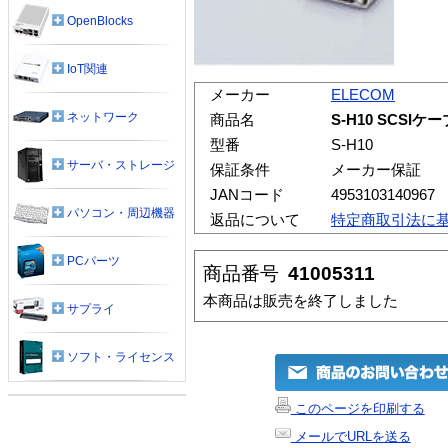
OpenBlocks
IoT関連
メーカー
ELECOM
ネットワーク
商品名
S-H10 SCS
型番
S-H10
サーバ・ストレージ
保証条件
メーカー保証
JANコード
4953103140967
パソコン・周辺機器
返品について
特定商取引法に
PCパーツ
商品番号
41005311
本商品は販売を終了しました
サプライ
ソフト・ライセンス
このページを印刷する
メールでURLを送る