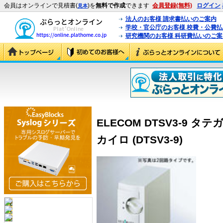
会員はオンラインで見積書(
)を
無料で作成
できます
会員登録(無料)
ログイン
見本
法人のお客様 請求書払いのご案内
学校・官公庁のお客様 校費・公費
研究機関のお客様 科研費払いのご案
ELECOM DTSV3-9 タテ
カイロ (DTSV3-9)