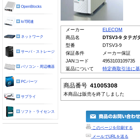
OpenBlocks
IoT関連
メーカー
ELECOM
ネットワーク
商品名
DTSV3-9 タテガ
型番
DTSV3-9
サーバ・ストレージ
保証条件
メーカー保証
JANコード
4953103109735
パソコン・周辺機器
返品について
特定商取引法に基
PCパーツ
商品番号
41005308
本商品は販売を終了しました
サプライ
ソフト・ライセンス
このページを印刷する
メールでURLを送る