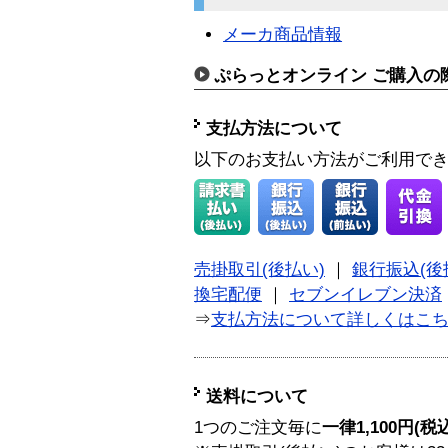
メーカ商品情報
ぷらっとオンライン ご購入の
支払方法について
以下のお支払い方法がご利用で
売掛取引(後払い)
｜
銀行振込(後
換宅配便
｜
セブンイレブン決済
⇒
支払方法について詳しくはこ
送料について
1つのご注文毎に
一律1,100円(税