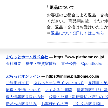
返品について
お客様のご都合による返品・交
ください。 商品開封後、または
合、返品・交換はお受けいたし
⇒
返品について詳しくはこちら
ぷらっとホーム株式会社
—
https://www.plathome.co.jp/
会社概要
株主・投資家情報
電子公告
OpenBlocks
ぷらっとオンライン
—
https://online.plathome.co.jp/
ご利用ガイド
ぷらっとオンラインについて
見積書・納
配送・決済について
よくあるご質問
特定商取引法に基
個人情報取り扱い方針
校費・公費・科研費払い取引のご
IPv6への取り組み
お客様からの声
ご注文の取り消し