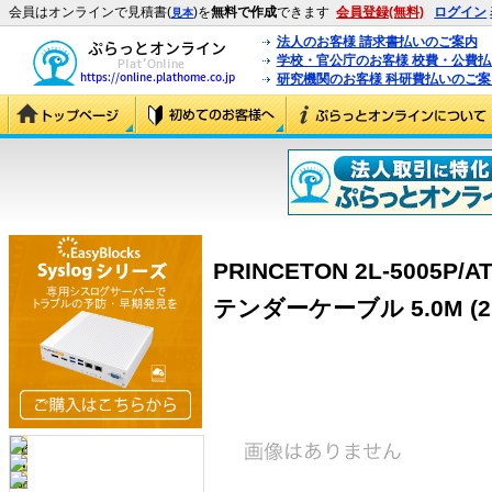
会員はオンラインで見積書(
)を
無料で作成
できます
会員登録(無料)
ログイン
見本
法人のお客様 請求書払いのご案内
学校・官公庁のお客様 校費・公費
研究機関のお客様 科研費払いのご案
PRINCETON 2L-5005
テンダーケーブル 5.0M (2L-