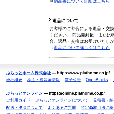
⇒
納品書について詳細はこちら
返品について
お客様のご都合による返品・交
ください。 商品開封後、または
合、返品・交換はお受けいたし
⇒
返品について詳しくはこちら
ぷらっとホーム株式会社
—
https://www.plathome.co.jp/
会社概要
株主・投資家情報
電子公告
OpenBlocks
ぷらっとオンライン
—
https://online.plathome.co.jp/
ご利用ガイド
ぷらっとオンラインについて
見積書・納
配送・決済について
よくあるご質問
特定商取引法に基