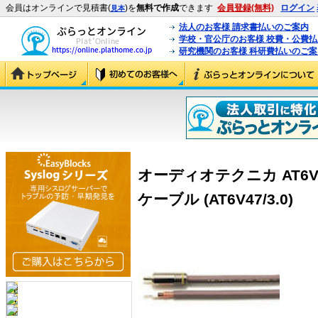
会員はオンラインで見積書(
)を
無料で作成
できます
会員登録(無料)
ログイン
見本
法人のお客様 請求書払いのご案内
学校・官公庁のお客様 校費・公費
研究機関のお客様 科研費払いのご案
オーディオテクニカ AT6V4
ケーブル (AT6V47/3.0)