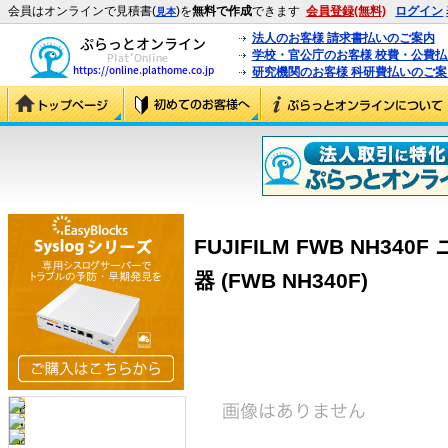
会員はオンラインで見積書(
)を
無料で作成
できます
会員登録(無料)
ログイン
見本
法人のお客様 請求書払いのご案内
学校・官公庁のお客様 校費・公費
研究機関のお客様 科研費払いのご案
FUJIFILM FWB NH3
器 (FWB NH340F)