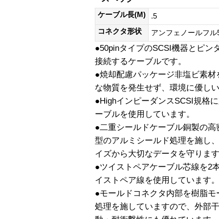
ケーブル長(M)
.5
コネクタ形状
アンフェノールフル50P
●50pinタイプのSCSI機器とピン
接続するケーブルです。
●焼却配慮パッケージ非塩ビ素材
な物質を発生せず、環境に優し
●HighインピーダンスSCSI
ーブルを使用しています。
●二重シールドケーブル銅製の高
型のアルミシールド処理を施し
イズから大切なデータを守りま
●ツイストペアケーブル芯線を2
イストペア線を使用しています
●モールドコネクタ内部を樹脂モ
処理を施していますので、外部