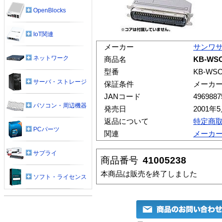
OpenBlocks
IoT関連
メーカー
サンワ
ネットワーク
商品名
KB-WS
型番
KB-WSC
サーバ・ストレージ
保証条件
メーカ
JANコード
4969887
パソコン・周辺機器
発売日
2001年
返品について
特定商
PCパーツ
関連
メーカ
サプライ
商品番号
41005238
本商品は販売を終了しました
ソフト・ライセンス