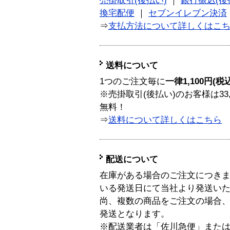
売掛取引(後払い)
｜
銀行振込(後
換宅配便
｜
セブンイレブン決済
⇒
支払方法について詳しくはこ
送料について
1つのご注文毎に
一律1,100円(税
※売掛取引(後払い)のお客様は33
無料！
⇒
送料について詳しくはこちら
配送について
在庫がある場合のご注文につき
いる発送日にて当社より発送い
尚、複数の商品をご注文の場合
発送となります。
※配送業者は「佐川急便」また