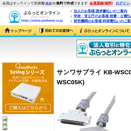
会員はオンラインで見積書(
)を
無料で作成
できます
会員登録(無料)
ログイン
見本
法人のお客様 請求書払いのご案内
学校・官公庁のお客様 校費・公費
研究機関のお客様 科研費払いのご案
サンワサプライ KB-WSC05
WSC05K)